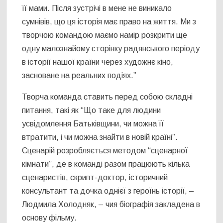
її мами. Після зустрічі в мене не виникало
сумнівів, що ця історія має право на життя. Ми з
творчою командою маємо намір розкрити ще
одну малознайому сторінку радянського періоду
в історії нашої країни через художнє кіно,
засноване на реальних подіях.”
Творча команда ставить перед собою складні
питання, такі як “Що таке для людини
усвідомлення Батьківщини, чи можна її
втратити, і чи можна знайти в новій країні”.
Сценарій розробляється методом “сценарної
кімнати”, де в команді разом працюють кілька
сценаристів, скрипт-доктор, історичний
консультант та дочка однієї з героїнь історії, –
Людмила Холодняк, – чия біографія закладена в
основу фільму.