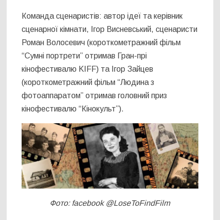
Команда сценаристів: автор ідеї та керівник
сценарної кімнати, Ігор Висневський, сценаристи
Роман Волосевич (короткометражний фільм
“Сумні портрети” отримав Гран-прі
кінофестивалю KIFF) та Ігор Зайцев
(короткометражний фільм “Людина з
фотоаппаратом” отримав головний приз
кінофестивалю “Кінокульт”).
Фото: facebook @LoseToFindFilm