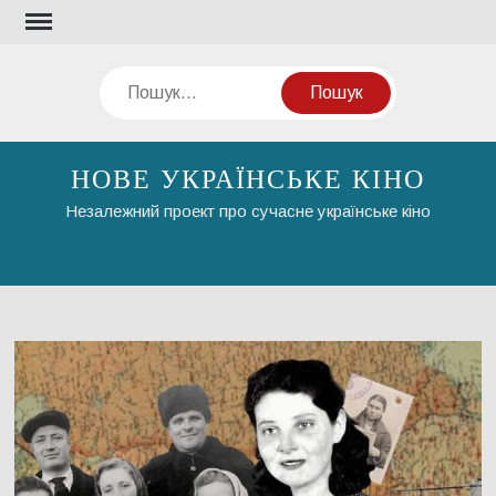
Перейти
до
вмісту
Пошук
НОВЕ УКРАЇНСЬКЕ КІНО
Незалежний проект про сучасне українське кіно