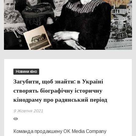
Новини кіно
Загубити, щоб знайти: в Україні
створять біографічну історичну
кінодраму про радянський період
9 Жовтня 2021
Команда продакшену OK Media Company