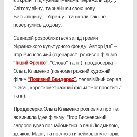
в Україні, під чужими іменами, пережили Другу
Світову війну, та знайшли свою нову
Батьківщину – Україну.. та ніколи так і не
повернулись додому.
Сценарій розробляється за підтримки
Українського культурного фонду. Автор ідеї –
Ігор Висневський (сценарист; режисер фільмів
“Інший Франко”
, “Слово” та ін.), продюсерка –
Ольга Клименко (повнометражний художній
фільм
“Позивний Бандерас”
, телевізійний серіал
“Сага”, короткометражний фільм “Бог простить”
та ін).
Продюсерка Ольга Клименко
розповіла про те,
як виникла ідея фільму: “Ігор Висневський
запропонував познайомитись з пані Людмилою,
дочкою Марії, та послухати неймовірну історію