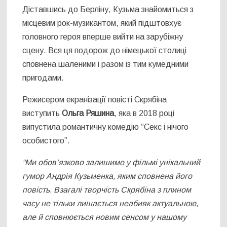
Діставшись до Берліну, Кузьма знайомиться з
місцевим рок-музикантом, який підштовхує
головного героя вперше вийти на зарубіжну
сцену. Вся ця подорож до німецької столиці
сповнена шаленими і разом із тим кумедними
пригодами.
Режисером екранізації повісті Скрябіна
виступить
Ольга Ряшина
, яка в 2018 році
випустила романтичну комедію “Секс і нічого
особистого”.
“Ми обов’язково залишимо у фільмі унікальний
гумор Андрія Кузьменка, яким сповнена його
повість. Взагалі творчість Скрябіна з плином
часу не тільки лишається неабияк актуальною,
але й сповнюється новим сенсом у нашому