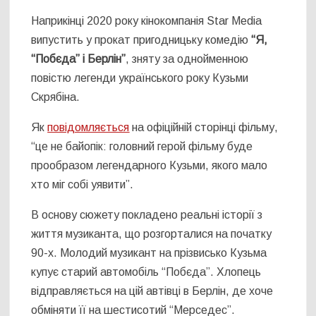
Наприкінці 2020 року кінокомпанія Star Media
випустить у прокат пригодницьку комедію
“Я,
“Побєда” і Берлін”
, зняту за однойменною
повістю легенди українського року Кузьми
Скрябіна.
Як
повідомляється
на офіційній сторінці фільму,
“це не байопік: головний герой фільму буде
прообразом легендарного Кузьми, якого мало
хто міг собі уявити”.
В основу сюжету покладено реальні історії з
життя музиканта, що розгорталися на початку
90-х. Молодий музикант на прізвисько Кузьма
купує старий автомобіль “Побєда”. Хлопець
відправляється на цій автівці в Берлін, де хоче
обміняти її на шестисотий “Мерседес”.