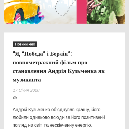
Новини кіно
“Я, “Побєда” і Берлін”:
повнометражний фільм про
становлення Андрія Кузьменка як
музиканта
17 Січня 2020
Андрій Кузьменко об’єднував країну, його
любили однаково всюди за його позитивний
погляд на світ та нескінченну енергію.