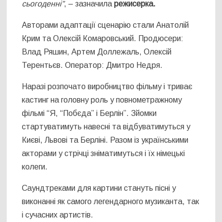
сьогоденні”
, – зазначила
режисерка.
Авторами адаптації сценарію стали Анатолій
Крим та Олексій Комаровський. Продюсери:
Влад Ряшин, Артем Доллежаль, Олексій
Терентьєв. Оператор: Дмитро Недря.
Наразі розпочато виробництво фільму і триває
кастинг на головну роль у повнометражному
фільмі “Я, “Побєда” і Берлін”. Зйомки
стартуватимуть навесні та відбуватимуться у
Києві, Львові та Берліні. Разом із українськими
акторами у стрічці зніматимуться і їх німецькі
колеги.
Cаундтреками для картини стануть пісні у
виконанні як самого легендарного музиканта, так
і сучасних артистів.