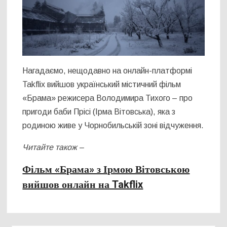
Нагадаємо, нещодавно на онлайн-платформі
Takflix вийшов український містичний фільм
«Брама» режисера Володимира Тихого – про
пригоди баби Прісі (Ірма Вітовська), яка з
родиною живе у Чорнобильській зоні відчуження.
Читайте також –
Фільм «Брама» з Ірмою Вітовською
вийшов онлайн на Takflix