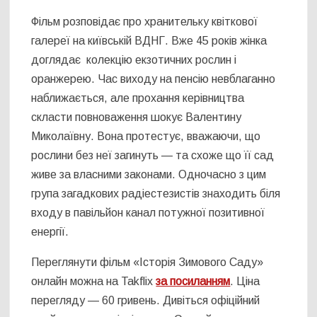
Фільм розповідає про хранительку квіткової
галереї на київській ВДНГ. Вже 45 років жінка
доглядає колекцію екзотичних рослин і
оранжерею. Час виходу на пенсію невблаганно
наближається, але прохання керівництва
скласти повноваження шокує Валентину
Миколаївну. Вона протестує, вважаючи, що
рослини без неї загинуть — та схоже що її сад
живе за власними законами. Одночасно з цим
група загадкових радіестезистів знаходить біля
входу в павільйон канал потужної позитивної
енергії.
Переглянути фільм «Історія Зимового Саду»
онлайн можна на Takflix
за посиланням
. Ціна
перегляду — 60 гривень. Дивіться офіційний