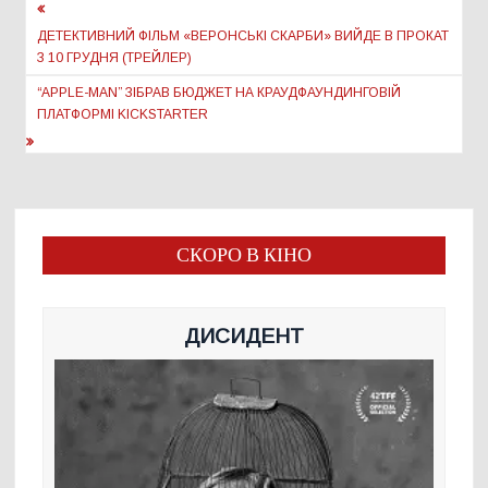
Навігація
записів
ДЕТЕКТИВНИЙ ФІЛЬМ «ВЕРОНСЬКІ СКАРБИ» ВИЙДЕ В ПРОКАТ
З 10 ГРУДНЯ (ТРЕЙЛЕР)
“APPLE-MAN” ЗІБРАВ БЮДЖЕТ НА КРАУДФАУНДИНГОВІЙ
ПЛАТФОРМІ KICKSTARTER
СКОРО В КІНО
ДИСИДЕНТ