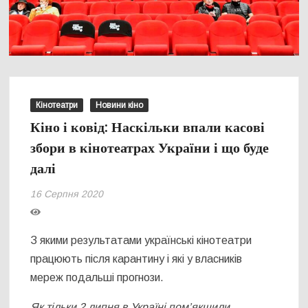
Кінотеатри
Новини кіно
Кіно і ковід: Наскільки впали касові
збори в кінотеатрах України і що буде
далі
16 Серпня 2020
З якими результатами українські кінотеатри
працюють після карантину і які у власників
мереж подальші прогнози.
Як тільки 2 липня в Україні пом’якшили