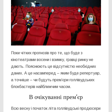
Поки чітких прогнозів про те, що буде з
кінотеатрами восени і взимку, гравці ринку не
дають. Пояснюють це відсутністю необхідних
даних. А це насамперед – яким буде репертуар,
а точніше – чи будуть прем’єри голлівудських
блокбастерів найближчим часом.
В очікуванні прем’єр
Всю весну і початок літа голлівудські продюсери