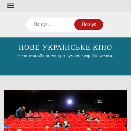
Перейти
до
вмісту
Пошук
НОВЕ УКРАЇНСЬКЕ КІНО
Незалежний проект про сучасне українське кіно