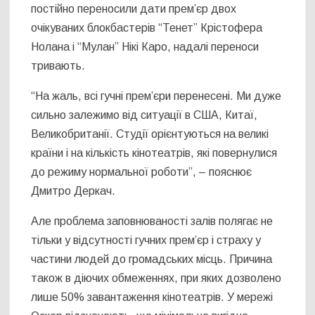
постійно переносили дати прем’єр двох
очікуваних блокбастерів “Тенет” Крістофера
Нолана і “Мулан” Нікі Каро, надалі переноси
тривають.
“На жаль, всі гучні прем’єри перенесені. Ми дуже
сильно залежимо від ситуації в США, Китаї,
Великобританії. Студії орієнтуються на великі
країни і на кількість кінотеатрів, які повернулися
до режиму нормальної роботи”, – пояснює
Дмитро Деркач.
Але проблема заповнюваності залів полягає не
тільки у відсутності гучних прем’єр і страху у
частини людей до громадських місць. Причина
також в діючих обмеженнях, при яких дозволено
лише 50% завантаження кінотеатрів. У мережі