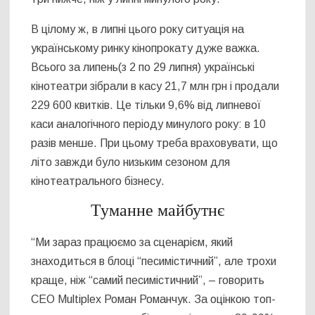
В цілому ж, в липні цього року ситуація на
українському ринку кінопрокату дуже важка.
Всього за липень(з 2 по 29 липня) українські
кінотеатри зібрали в касу 21,7 млн грн і продали
229 600 квитків. Це тільки 9,6% від липневої
каси аналогічного періоду минулого року: в 10
разів менше. При цьому треба враховувати, що
літо завжди було низьким сезоном для
кінотеатрального бізнесу.
Туманне майбутнє
“Ми зараз працюємо за сценарієм, який
знаходиться в блоці “песимістичний”, але трохи
краще, ніж “самий песимістичний”, – говорить
СЕО Multiplex Роман Романчук. За оцінкою топ-