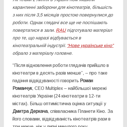
карантинні заборони для кінотеатрів, більшість
з них після 3,5 місяців простою повернулися до
роботи. Однак глядачі все ще не поспішають
повертатися в зали.
RAU
підготувало матеріал
про те, що наразі відбувається в
кінотеатральній індустрії.
“Нове українське кіно”
обрало з матеріалу головне.
“Після відновлення роботи глядачів прийшло в
кінотеатри в десять разів менше”, – про таке
падіння відвідуваності говорить
Роман
Романчук
, СЕО Multiplex – найбільшої мережі
кінотеатрів України (24 кінотеатри в 12-ти
містах). Більш оптимістична оцінка ситуації у
Дмитра Деркача
, співвласника Планети Кіно. За
його словами, відвідуваність кінотеатрів рази в
три нижче, ніж у липні минулого року.