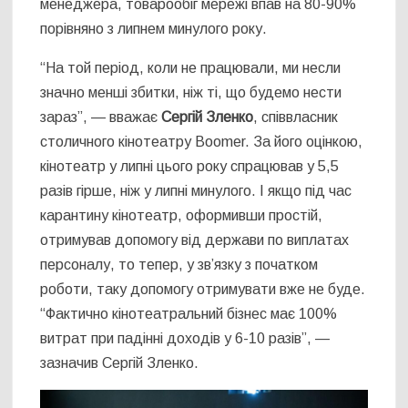
менеджера, товарообіг мережі впав на 80-90%
порівняно з липнем минулого року.
“На той період, коли не працювали, ми несли
значно менші збитки, ніж ті, що будемо нести
зараз”, — вважає
Сергій Зленко
, співвласник
столичного кінотеатру Boomer. За його оцінкою,
кінотеатр у липні цього року спрацював у 5,5
разів гірше, ніж у липні минулого. І якщо під час
карантину кінотеатр, оформивши простій,
отримував допомогу від держави по виплатах
персоналу, то тепер, у зв’язку з початком
роботи, таку допомогу отримувати вже не буде.
“Фактично кінотеатральний бізнес має 100%
витрат при падінні доходів у 6-10 разів”, —
зазначив Сергій Зленко.