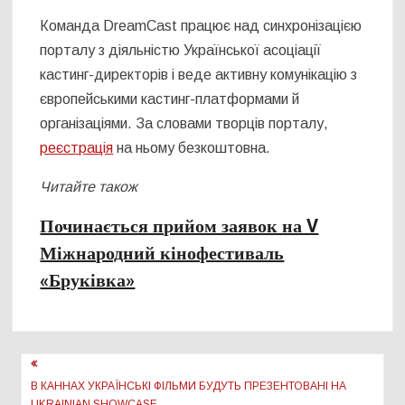
Команда DreamCast працює над синхронізацією
порталу з діяльністю Української асоціації
кастинг-директорів і веде активну комунікацію з
європейськими кастинг-платформами й
організаціями. За словами творців порталу,
реєстрація
на ньому безкоштовна.
Читайте також
Починається прийом заявок на V
Міжнародний кінофестиваль
«Бруківка»
Навігація
записів
В КАННАХ УКРАЇНСЬКІ ФІЛЬМИ БУДУТЬ ПРЕЗЕНТОВАНІ НА
UKRAINIAN SHOWCASE