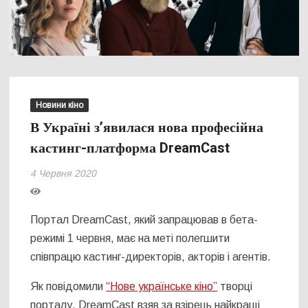
Новини кіно
В Україні з’явилася нова професійна
кастинг-платформа DreamCast
4 Червня 2020
Портал DreamCast, який запрацював в бета-
режимі 1 червня, має на меті полегшити
співпрацю кастинг-директорів, акторів і агентів.
Як повідомили
“Нове українське кіно”
творці
порталу, DreamCast взяв за взірець найкращі