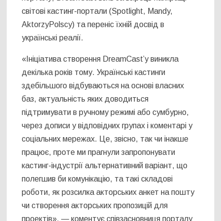
світові кастинг-портали (Spotlight, Mandy,
AktorzyPolscy) та переніс їхній досвід в
українські реалії.
«Ініціатива створення DreamCast’у виникла
декілька років тому. Українські кастинги
здебільшого відбуваються на основі власних
баз, актуальність яких доводиться
підтримувати в ручному режимі або сумбурно,
через дописи у відповідних групах і коментарі у
соціальних мережах. Це, звісно, так чи інакше
працює, проте ми прагнули запропонувати
кастинг-індустрії альтернативний варіант, що
полегшив би комунікацію, та такі складові
роботи, як розсилка акторських анкет на пошту
чи створення акторських пропозицій для
проектів», — коментує співзасновниця порталу