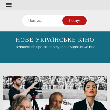
Перейти
до
вмісту
Пошук
НОВЕ УКРАЇНСЬКЕ КІНО
Незалежний проект про сучасне українське кіно