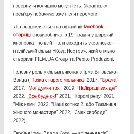
повернути колишню могутність. Українську
прем’єру побачимо вже після перемоги.
Як повідомляється на офіціійній
facebook-
сторінці
кіновиробника, з 19 травня у широкий
кінопрокат по всій Італії виходить українсько-
італійський фільм «Коза Ностра», який спільно
створили FILM.UA Group та Pepito Produzioni.
Головну роль у фільмі виконала Ірма Вітовська-
Ванца (
“Казка старого мельника”
2017, “
Брама”
2017, “
Мої думки тихі”
2019,
“Найкращі вихідні”
2022,
“Все буде ок!
” 2021, “Королі репу” 2021,
“Між нами” 2022, “Наші котики 2, або Таємниця
жіночого монастиря” 2022, “Смак свободи”
2022).
Героїня Ірми, Влада Коза, — втілення всієї