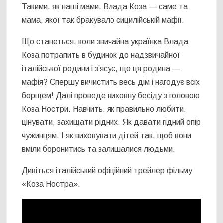
Такими, як наші мами. Влада Коза — саме та
мама, якої так бракувало сицилійській мафії.
Що станеться, коли звичайна українка Влада
Коза потрапить в будинок до надзвичайної
італійської родини і з’ясує, що ця родина —
мафія? Спершу вичистить весь дім і нагодує всіх
борщем! Далі проведе виховну бесіду з головою
Коза Ностри. Навчить, як правильно любити,
цінувати, захищати рідних. Як давати гідний опір
чужинцям. І як виховувати дітей так, щоб вони
вміли боронитись та залишалися людьми.
Дивіться італійський офіційний трейлер фільму
«Коза Ностра».