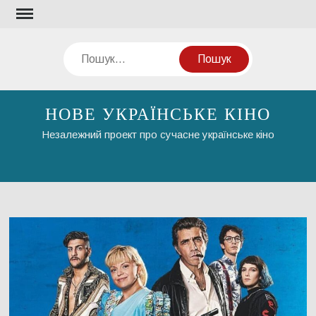
Перейти
до
вмісту
Пошук
НОВЕ УКРАЇНСЬКЕ КІНО
Незалежний проект про сучасне українське кіно