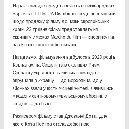
Наразі комедію представляють на міжнародних
маркетах, FILM.UA Distribution веде перемовини
щодо продажу фільму до низки європейських
країн. 22 травня фільм представлять на
скринінгу у межах Marche du Film — кіноринку під
час Каннського кінофестивалю.
Нагадаємо, фільмування відбулося в 2020 році в
Карпатах, на Сицилії та в околицях Риму.
Спочатку українско-італійська команда
вирушила в Україну — до Верховини, де у
зйомках взяли участь місцеві жителі, з’явившись
у кадрі у святковому гуцульському вбранні, а
згодом — до Італії.
Режисером фільму став Джованні Дота, для
якого Коза Ностра стала дебютною