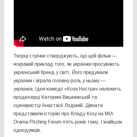
Творці стрічки стверджують, що цей фільм —
яскравий приклад того, як українки просувають
український бренд у світі. Його придумали
українки і зіграла головну роль у ньому —
українка. Ідея комедії «Коза Ностри» належить
продюсерці Катерині Вишневській та
сценаристці Анастасії Лодкіній. Дівчата
представили історію про Владу Козу на MIA
Drama Pitching Forum п‘ять років тому, і знайшли
однодумців.