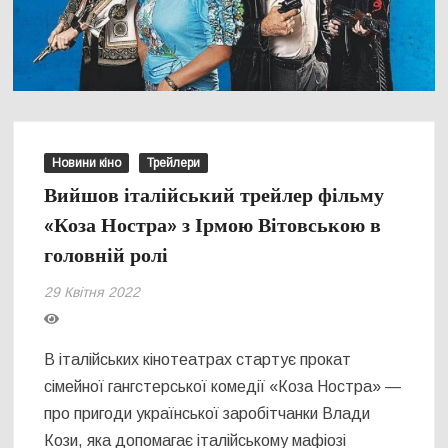
Новини кіно
Трейлери
Вийшов італійський трейлер фільму
«Коза Ностра» з Ірмою Вітовською в
головній ролі
29 Квітня 2022
В італійських кінотеатрах стартує прокат
сімейної гангстерської комедії «Коза Ностра» —
про пригоди української заробітчанки Влади
Кози, яка допомагає італійському мафіозі