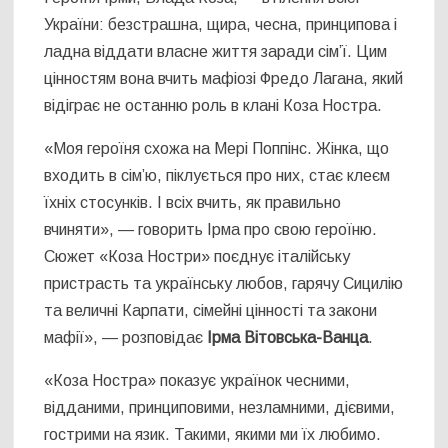
України: безстрашна, щира, чесна, принципова і
ладна віддати власне життя заради сім’ї. Цим
цінностям вона вчить мафіозі Фредо Лагана, який
відіграє не останню роль в клані Коза Ностра.
«Моя героїня схожа на Мері Поппінс. Жінка, що
входить в сім’ю, піклується про них, стає клеєм
їхніх стосунків. І всіх вчить, як правильно
вчиняти», — говорить Ірма про свою героїню.
Сюжет «Коза Ностри» поєднує італійську
пристрасть та українську любов, гарячу Сицилію
та величні Карпати, сімейні цінності та закони
мафії», — розповідає
Ірма Вітовська-Ванца
.
«Коза Ностра» показує українок чесними,
відданими, принциповими, незламними, дієвими,
гострими на язик. Такими, якими ми їх любимо.