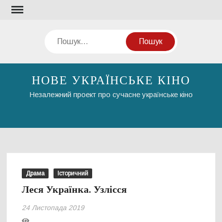
Перейти
до
вмісту
Пошук
НОВЕ УКРАЇНСЬКЕ КІНО
Незалежний проект про сучасне українське кіно
Драма
Історичний
Леся Українка. Узлісся
24 Листопада 2019