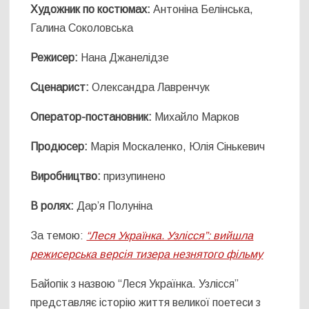
Художник по костюмах:
Антоніна Белінська,
Галина Соколовська
Режисер:
Нана Джанелідзе
Сценарист:
Олександра Лавренчук
Оператор-постановник:
Михайло Марков
Продюсер:
Марія Москаленко, Юлія Сінькевич
Виробництво:
призупинено
В ролях:
Дар’я Полуніна
За темою:
“Леся Українка. Узлісся”: вийшла
режисерська версія тизера незнятого фільму
Байопік з назвою “Леся Українка. Узлісся”
представляє історію життя великої поетеси з