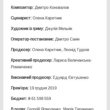
Композитор:
Дмитро Коновалов
Сценарист:
Олена Каретник
Художник із гриму:
Джулія Мельнік
Оператор-постановник:
Дмитро Санін
Продюсер:
Олена Каретник, Леонід Гудков
Креативний продюсер:
Лариса Величанська-
Романченко
Виконавчий продюсер:
Едуард Євтушенко
Прем’єра:
19 грудня 2019
Бюджет:
₴ 61 598 559
В ролях:
Георгій Ярмоленко, Марія Тараненко,