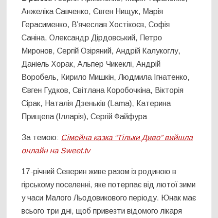
Анжеліка Савченко, Євген Нищук, Марія
Герасименко, В’ячеслав Хостікоєв, Софія
Саніна, Олександр Дірдовський, Петро
Миронов, Сергій Озіряний, Андрій Калукоглу,
Даніель Хорак, Альпер Чикеклі, Андрій
Воробель, Кирило Мишкін, Людмила Ігнатенко,
Євген Гудков, Світлана Коробочкіна, Вікторія
Сірак, Наталія Дзеньків (Lama), Катерина
Прищепа (Ілларія), Сергій Файфура
За темою:
Сімейна казка “Тільки Диво” вийшла
онлайн на Sweet.tv
17-річний Северин живе разом із родиною в
гірському поселенні, яке потерпає від лютої зими
у часи Малого Льодовикового періоду. Юнак має
всього три дні, щоб привезти відомого лікаря