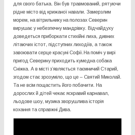
для свого батька. Він був травмований, рятуючи
рідне місто від крижаної навали. Замерзлим
морем, на вітрильнику на полозах Северин
вирушає у небезпечну мандрівку. Відчайдуху
доведеться приборкати стихійні лиха, дивних
літаючих істот, підступних лиходіїв, а також
завоювати серце красуні Софії.На поміч у вирі
пригод Северину приходить кумедна собака
Сніжка. А в місті з’являється таємничий Старий,
згодом стає зрозуміло, що це – Святий Миколай.
Та не всім пощастить його побачити. На
дорослих й дітей чекає яскравий карнавал,
льодове шоу, музика зворушлива історія
кохання та справжні Дива.