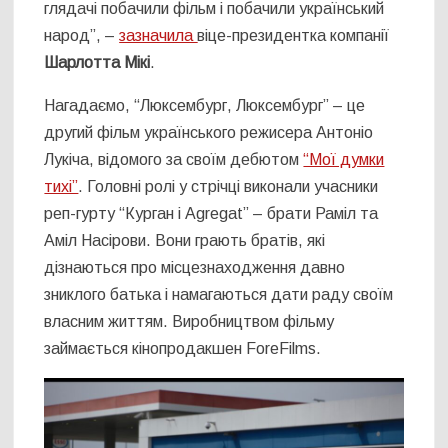
глядачі побачили фільм і побачили український
народ”, –
зазначила
віце-президентка компанії
Шарлотта Мікі
.
Нагадаємо, “Люксембург, Люксембург” – це
другий фільм українського режисера Антоніо
Лукіча, відомого за своїм дебютом
“Мої думки
тихі”
. Головні ролі у стрічці виконали учасники
реп-гурту “Курган і Agregat” – брати Раміл та
Аміл Насірови. Вони грають братів, які
дізнаються про місцезнаходження давно
зниклого батька і намагаються дати раду своїм
власним життям. Виробництвом фільму
займається кінопродакшен ForeFilms.