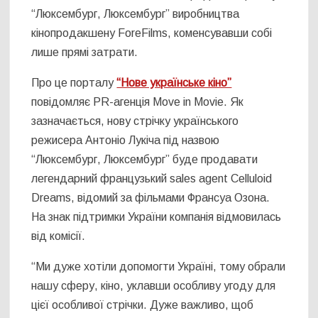
“Люксембург, Люксембург” виробництва
кінопродакшену ForeFilms, коменсувавши собі
лише прямі затрати.
Про це порталу
“Нове українське кіно”
повідомляє PR-агенція Move in Movie. Як
зазначається, нову стрічку українського
режисера Антоніо Лукіча під назвою
“Люксембург, Люксембург” буде продавати
легендарний французький sales agent Celluloid
Dreams, відомий за фільмами Франсуа Озона.
На знак підтримки України компанія відмовилась
від комісії.
“Ми дуже хотіли допомогти Україні, тому обрали
нашу сферу, кіно, уклавши особливу угоду для
цієї особливої стрічки. Дуже важливо, щоб