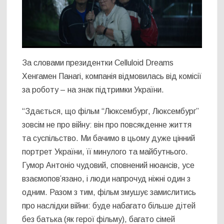
За словами президентки Celluloid Dreams
Хенгамен Панагі, компанія відмовилась від комісії
за роботу – на знак підтримки України.
“Здається, що фільм “Люксембург, Люксембург”
зовсім не про війну: він про повсякденне життя
та суспільство. Ми бачимо в цьому дуже цінний
портрет України, її минулого та майбутнього.
Гумор Антоніо чудовий, сповнений нюансів, усе
взаємопов’язано, і люди напрочуд ніжні один з
одним. Разом з тим, фільм змушує замислитись
про наслідки війни: буде набагато більше дітей
без батька (як герої фільму), багато сімей