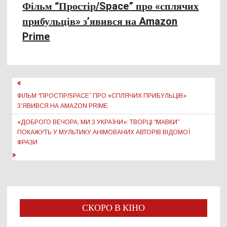
Фільм “Простір/Space” про «сплячих
прибульців» з’явився на Amazon
Prime
Навігація
записів
ФІЛЬМ “ПРОСТІР/SPACE” ПРО «СПЛЯЧИХ ПРИБУЛЬЦІВ»
З’ЯВИВСЯ НА AMAZON PRIME
«ДОБРОГО ВЕЧОРА, МИ З УКРАЇНИ»: ТВОРЦІ “МАВКИ”
ПОКАЖУТЬ У МУЛЬТИКУ АНІМОВАНИХ АВТОРІВ ВІДОМОЇ
ФРАЗИ
СКОРО В КІНО