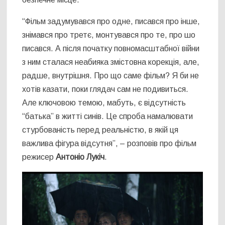
“Фільм задумувався про одне, писався про інше,
знімався про третє, монтувався про те, про шо
писався. А після початку повномасштабної війни
з ним сталася неабияка змістовна корекція, але,
радше, внутрішня. Про що саме фільм? Я би не
хотів казати, поки глядач сам не подивиться.
Але ключовою темою, мабуть, є відсутність
“батька” в житті синів. Це спроба намалювати
стурбованість перед реальністю, в якій ця
важлива фігура відсутня”, – розповів про фільм
режисер
Антоніо Лукіч
.