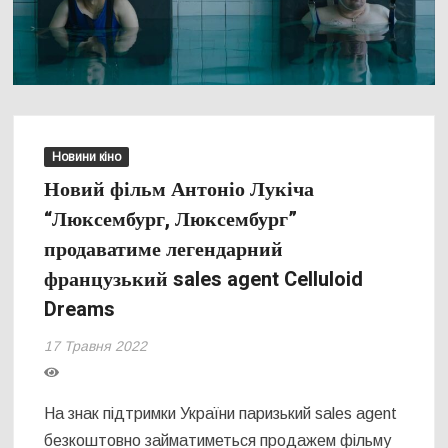
Новини кіно
Новий фільм Антоніо Лукіча
“Люксембург, Люксембург”
продаватиме легендарний
французький sales agent Celluloid
Dreams
17 Травня 2022
На знак підтримки України паризький sales agent
безкоштовно займатиметься продажем фільму