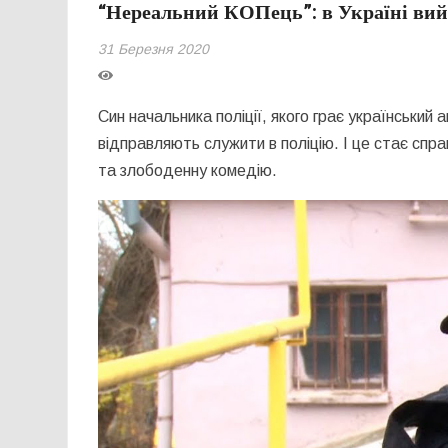
“Нереальний КОПець”: в Україні вий
31 Березня 2020
Син начальника поліції, якого грає український
відправляють служити в поліцію. І це стає сп
та злободенну комедію.