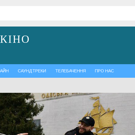
 КІНО
АЙН
САУНДТРЕКИ
ТЕЛЕБАЧЕННЯ
ПРО НАС