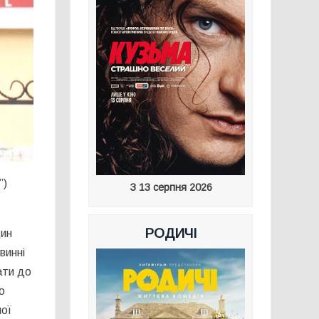
”)
З 13 серпня 2026
РОДИЧІ
дин
винні
ати до
о
ної