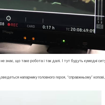
 не знає, що таке робота і так далі. І тут будуть кумедні ситу
оведеться напарнику головного героя, “справжньому” копові,