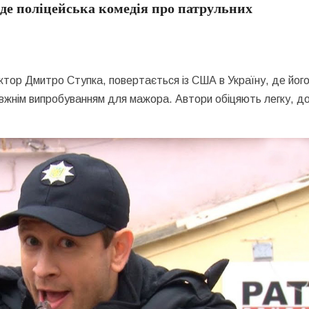
де поліцейська комедія про патрульних
 актор Дмитро Ступка, повертається із США в Україну, де йог
равжнім випробуванням для мажора. Автори обіцяють легку, д