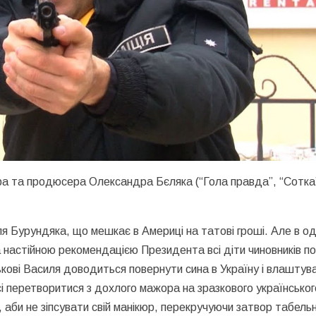
а та продюсера Олександра Бєляка (“Гола правда”, “Сотка
я Бурундяка, що мешкає в Америці на татові гроші. Але в о
 настійною рекомендацією Президента всі діти чиновників по
ькові Василя доводиться повернути сина в Україну і влаштув
і перетворитися з дохлого мажора на зразкового українськог
, аби не зіпсувати свій манікюр, перекручуючи затвор табель