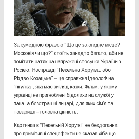
За кумедною фразою “Що це за огидне місце?
Московія чи що?” стоїть занадто багато, аби не
помітити натяк на напружені стосунки України з
Росією. Насправді “Пекельна Хоругва, або
Різдво Козацьке” – це справжня ідеологічна
“пігулка”, яка має вигляд казки. Фільм, у якому
українці не пригноблені бідолахи на службі у
пана, а безстрашні лицарі, для яких сім’я та
товариші – головна цінність.
Картинка в “Пекельній Хоругві” не бездоганна:
про примітивні спецефекти не сказав хіба що