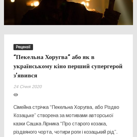
Рецензії
“Пекельна Хоругва” або як в
українському кіно перший супергерой
з’явився
24 Січня 2020
Сімейна стрічка “Пекельна Хоругва, або Різдво
Козацьке” створена за мотивами авторської
казки Сашка Лірника “Про старого козака,
різдвяного чорта, чотири роги і козацький рід”.