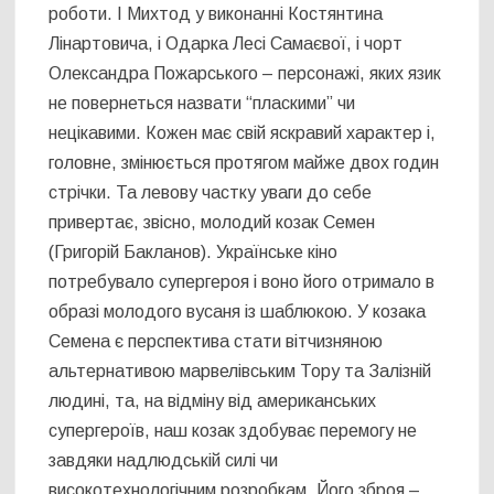
роботи. І Михтод у виконанні Костянтина
Лінартовича, і Одарка Лесі Самаєвої, і чорт
Олександра Пожарського – персонажі, яких язик
не повернеться назвати “пласкими” чи
нецікавими. Кожен має свій яскравий характер і,
головне, змінюється протягом майже двох годин
стрічки. Та левову частку уваги до себе
привертає, звісно, молодий козак Семен
(Григорій Бакланов). Українське кіно
потребувало супергероя і воно його отримало в
образі молодого вусаня із шаблюкою. У козака
Семена є перспектива стати вітчизняною
альтернативою марвелівським Тору та Залізній
людині, та, на відміну від американських
супергероїв, наш козак здобуває перемогу не
завдяки надлюдській силі чи
високотехнологічним розробкам. Його зброя –