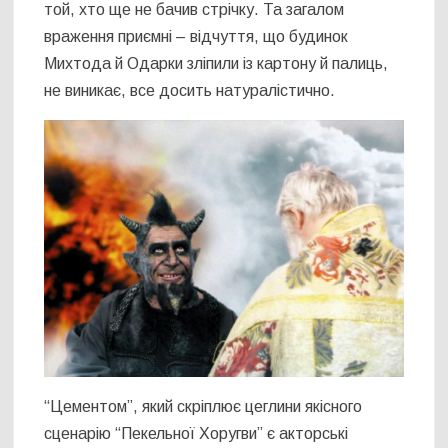
той, хто ще не бачив стрічку. Та загалом
враження приємні – відчуття, що будинок
Михтода й Одарки зліпили із картону й палиць,
не виникає, все досить натуралістично.
“Цементом”, який скріплює цеглини якісного
сценарію “Пекельної Хоругви” є акторські