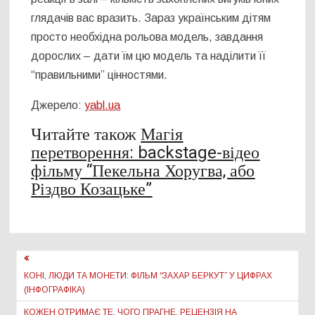
глядачів вас вразить. Зараз українським дітям
просто необхідна рольова модель, завдання
дорослих – дати їм цю модель та наділити її
“правильними” цінностями.
Джерело:
yabl.ua
Читайте також
Магія
перетворення: backstage-відео
фільму “Пекельна Хоругва, або
Різдво Козацьке”
Навігація
записів
КОНІ, ЛЮДИ ТА МОНЕТИ: ФІЛЬМ “ЗАХАР БЕРКУТ” У ЦИФРАХ
(ІНФОГРАФІКА)
КОЖЕН ОТРИМАЄ ТЕ, ЧОГО ПРАГНЕ. РЕЦЕНЗІЯ НА