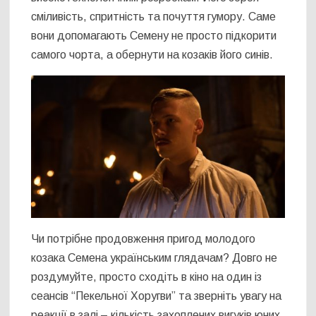
сміливість, спритність та почуття гумору. Саме
вони допомагають Семену не просто підкорити
самого чорта, а обернути на козаків його синів.
Чи потрібне продовження пригод молодого
козака Семена українським глядачам? Довго не
роздумуйте, просто сходіть в кіно на один із
сеансів “Пекельної Хоругви” та зверніть увагу на
реакції в залі – кількість захоплених вигуків юних