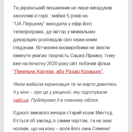
Та український письменник не лише вигадував
захопливі історії : майже 5 років на
“UA:Першому” виходила у ефір його
телепрограма, де автор у мінімальних
декораціях розповідав свої казки юним
глядачам. Вітчизняні кіновиробники не змогли
оминути увагою творчість Сашка Лірника, тому
вже на початку 2020 року світ побачив фільм
“Пекельна Хоругва, або Різдво Козацьке”
.
Якою вийшла екранізація та чи варто дивитись
її у кіно – про це у рецензії, яку підготували
yabl.ua
.
Публікуємо її в повному обсязі.
Одного зимового вечора старий козак Михтод
б’ється об заклад із самим чортом, та не знає
чоловік, що на кону – воля його сина Семена!