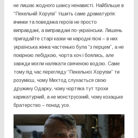
не лишає жодного шансу ненависті. Найбільше в
“Пекельній Хоругві” тішить саме драматургія:
вчинки та поведінка героїв не просто
виправдані, а виправдані по-українськи. Лишень
пригадайте старі казки чи народні пісні – в них
українська жінка частенько була “з перцем”, а не
покірною лебідкою, чорта хоч і боялись, але
завжди могли налякати свяченою водою. Саме
тому під час перегляду “Пекельної Хоругви” ти
розумієш, чому Михтод слухається свою
дружину Одарку, чому чортяка тут трохи
карикатурний, а не монструозний, чому козацьке
братерство – понад усе.