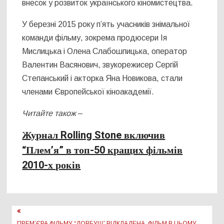
внесок у розвиток українського кіномистецтва
.
У березні 2015 року п’ять учасників знімальної
команди фільму, зокрема продюсери Ія
Мислицька і Олена Слабошпицька, оператор
Валентин Васянович, звукорежисер Сергій
Степанський і акторка Яна Новикова, стали
членами Європейської кіноакадемії.
Читайте також
–
Журнал Rolling Stone включив
“Плем’я” в топ-50 кращих фільмів
2010-х років
Навігація
ПРЕМ’ЄРА ФІЛЬМУ “ДОВБУШ” ВІДКЛАДЕНА, ФІЛЬМ В ЦЬОМУ