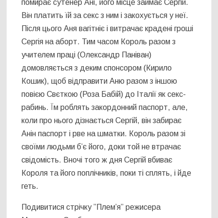
помирає сутенер Ані, його місце займає Сергій.
Він платить їй за секс з ним і закохується у неї.
Після цього Аня вагітніє і витрачає крадені гроші
Сергія на аборт. Тим часом Король разом з
учителем праці (Олександр Паніван)
домовляється з деким спонсором (Кирило
Кошик), щоб відправити Аню разом з іншою
повією Свєткою (Роза Бабій) до Італії як секс-
рабинь. Їм роблять закордонний паспорт, але,
коли про нього дізнається Сергій, він забирає
Анін паспорт і рве на шматки. Король разом зі
своїми людьми б’є його, доки той не втрачає
свідомість. Вночі того ж дня Сергій вбиває
Короля та його поплічників, поки ті сплять, і йде
геть.
Подивитися стрічку ”Плем’я” режисера