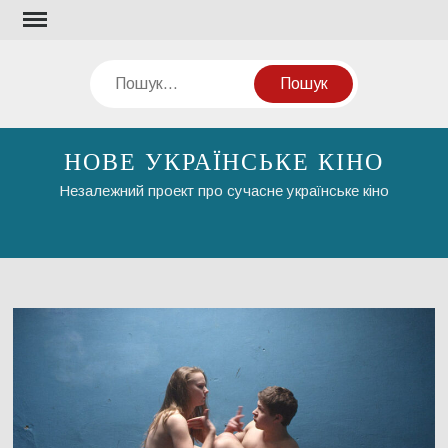
Перейти
до
вмісту
Пошук
НОВЕ УКРАЇНСЬКЕ КІНО
Незалежний проект про сучасне українське кіно