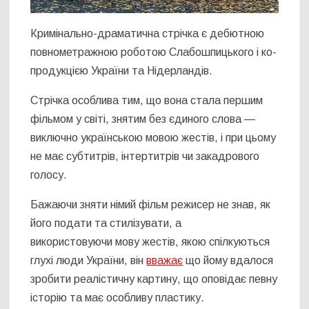
Кримінально-драматична стрічка є дебютною
повнометражною роботою Слабошпицького і ко-
продукцією України та Нідерландів.
Стрічка особлива тим, що вона стала першим
фільмом у світі, знятим без єдиного слова —
виключно українською мовою жестів, і при цьому
не має субтитрів, інтертитрів чи закадрового
голосу.
Бажаючи зняти німий фільм режисер не знав, як
його подати та стилізувати, а
використовуючи мову жестів, якою спілкуються
глухі люди України, він
вважає
що йому вдалося
зробити реалістичну картину, що оповідає певну
історію та має особливу пластику.