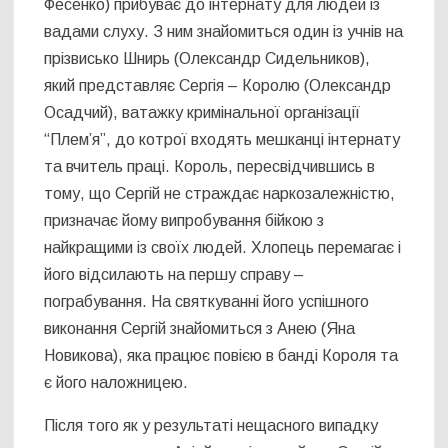
Фесенко) прибуває до інтернату для людей із
вадами слуху. З ним знайомиться один із учнів на
прізвисько Шнирь (Олександр Сидельников),
який представляє Сергія – Королю (Олександр
Осадчий), ватажку кримінальної організації
“Плем’я”, до котрої входять мешканці інтернату
та вчитель праці. Король, пересвідчившись в
тому, що Сергій не страждає наркозалежністю,
призначає йому випробування бійкою з
найкращими із своїх людей. Хлопець перемагає і
його відсилають на першу справу –
пограбування. На святкуванні його успішного
виконання Сергій знайомиться з Анею (Яна
Новикова), яка працює повією в банді Короля та
є його наложницею.
Після того як у результаті нещасного випадку