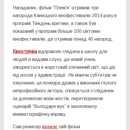
Нагадаємо, фільм ”Плем’я” отримав три
нагороди Каннського кінофестивалю 2014 року в
програмі Тиждень критики, а також був
показаний у програмі більше 100 світових
кінофестивалів, де отримав понад 40 нагород.
Кінострічка
відправляє глядача в школу для
людей із вадами слуху, де новий учень
занурюється в жорстокий злочинний світ, що діє
під носом у адміністрації. Не маючи субтитрів чи
озвучення, ця похмура драма у виконанні глухого
непрофесійного актора, спілкується з глядачем
за допомогою мови жестів, перетворюючи
сценарій “Володаря мух” в захоплюючу
кінематографічну вправу.
Сам режисер
вважає
свій фільм