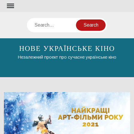
Skip
to
content
Search
НОВЕ УКРАЇНСЬКЕ КІНО
Незалежний проект про сучасне українське кіно