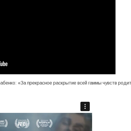
Бабенко: «За прекрасное раскрытие всей гаммы чувств роди