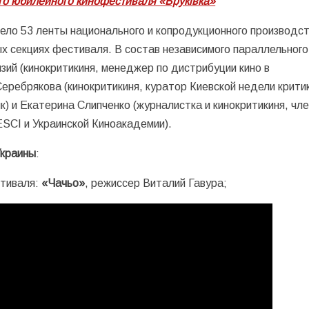
о юбилейного кинофестиваля «Бруківка»
ло 53 ленты национального и копродукционного производст
х секциях фестиваля. В состав независимого параллельног
зий (кинокритикиня, менеджер по дистрибуции кино в
еребрякова (кинокритикиня, куратор Киевской недели критик
к) и Екатерина Слипченко (журналистка и кинокритикиня, чл
CI и Украинской Киноакадемии).
Украины
:
стиваля:
«Чачьо»
, режиссер Виталий Гавура;