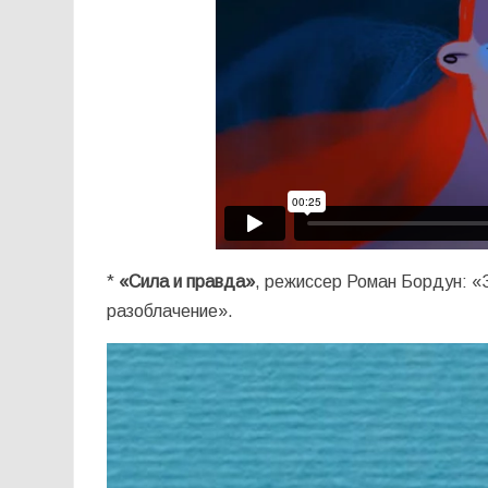
*
«Сила и правда»
, режиссер Роман Бордун: «
разоблачение».