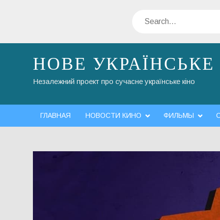
Skip
Search
to
content
НОВЕ УКРАЇНСЬКЕ
Незалежний проект про сучасне українське кіно
ГЛАВНАЯ
НОВОСТИ КИНО
ФИЛЬМЫ