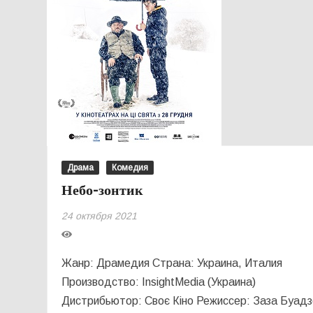
Драма
Комедия
Небо-зонтик
24 октября 2021
Жанр: Драмедия Страна: Украина, Италия
Производство: InsightMedia (Украина)
Дистрибьютор: Своє Кіно Режиссер: Заза Буад