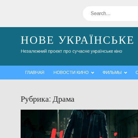
Skip
Search
to
content
НОВЕ УКРАЇНСЬКЕ
Незалежний проект про сучасне українське кіно
ГЛАВНАЯ
НОВОСТИ КИНО
ФИЛЬМЫ
Рубрика:
Драма