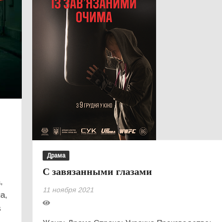
Драма
С завязанными глазами
,
11 ноября 2021
а,
s