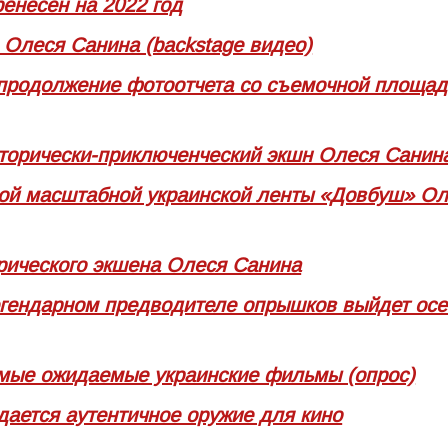
енесен на 2022 год
Олеся Санина (backstage видео)
 продолжение фотоотчета со съемочной площад
сторически-приключенческий экшн Олеся Санин
мой масштабной украинской ленты «Довбуш» О
орического экшена Олеся Санина
егендарном предводителе опрышков выйдет ос
самые ожидаемые украинские фильмы (опрос)
здается аутентичное оружие для кино