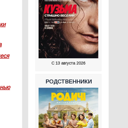
ки
а
леся
С 13 августа 2026
РОДСТВЕННИКИ
енью