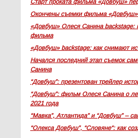
Старт проката фильма «Довбуш» пер
Окончены съемки фильма «Довбуш» 
«Довбуш» Олеся Санина backstage:
фильма
«Довбуш» backstage: как снимают и
Начался последний этап съемок са
Санина
“Довбуш”: презентован трейлер ист
“Довбуш”: фильм Олеся Санина о л
2021 года
“Мавка”, Атлантида” и “Довбуш” – 
“Олекса Довбуш”, “Словяне“: как со