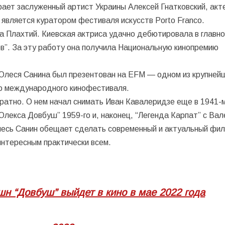
ает заслуженный артист Украины Алексей Гнатковский, акт
 является куратором фестиваля искусств Porto Franco.
Плахтий. Киевская актриса удачно дебютировала в главно
в”. За эту работу она получила Национальную кинопремию
 Олеся Санина был презентован на EFM — одном из крупней
го международного кинофестиваля.
атно. О нем начал снимать Иван Кавалеридзе еще в 1941-м
лекса Довбуш” 1959-го и, наконец, “Легенда Карпат” с Ва
есь Санин обещает сделать современный и актуальный фил
интересным практически всем.
н “Довбуш” выйдет в кино в мае 2022 года