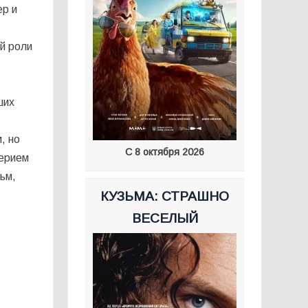
ер и
й роли
ших
, но
С 8 октября 2026
лерием
ьм,
КУЗЬМА: СТРАШНО
ВЕСЕЛЫЙ