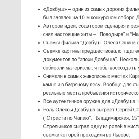
«Довбуш» ‒ один из самых дорогих фильм 
был заявлен на 10-м конкурсном отборе 
Автором идеи, соавтором сценария и реж
снял настоящие хиты – “Поводыря” и “Ма
Съемки фильма “Довбуш” Олеся Санина ст
Съемке картины предшествовало тщатель
документов по “эпохи Довбуша”. Несколь
собирали материалы, чтобы воссоздать 
Снимали в самых живописных местах Карпа
камне и в багряному лесу. Вообще для с
реальные места пребывания историческо
Все аутентичное оружие для «Довбуша “
Роль Олексы Довбуша сыграет Сергей Стр
(“Страсти по Чапаю”, “Владимирская, 15”
Стрельников сыграл одну из ролей в мис
съемки которой проходили во Львове.