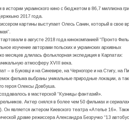
в истории украинского кино с бюджетом в 86,7 миллиона гр
Держкыно 2017 года.
иссером картины выступает Олесь Санин, который в свое в
мая”.
артовали в августе 2018 года кинокомпанией “Пронто Филь
ное изучение авторами польских и украинских архивных
ко месяцев длилась фольклорная экспедиция в Карпатах:
уникальную атмосферу XVIII века.
т – в Буковці и на Синевире, на Черногоре и на Стигу, на П
ъемок фильма выбраны уникальные природные локации, а та
го героя Олексы Довбуша.
создавалось в мастерской “Кузницы фантазий».
ельников. Актер снялся в более чем 50 фильмах и сериала
). Он является актером Киевского театра «Ателье 16». Так
тической драме режиссера Александра Безручко “13 автобус