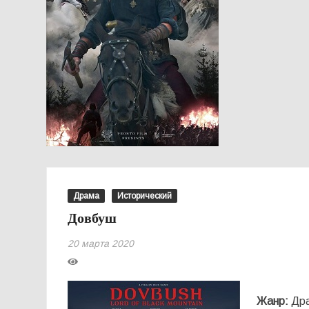
Драма
Исторический
Довбуш
20 марта 2020
Жанр:
Дра