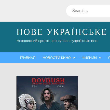
Skip
Search
to
content
НОВЕ УКРАЇНСЬКЕ
Незалежний проект про сучасне українське кіно
ГЛАВНАЯ
НОВОСТИ КИНО
ФИЛЬМЫ