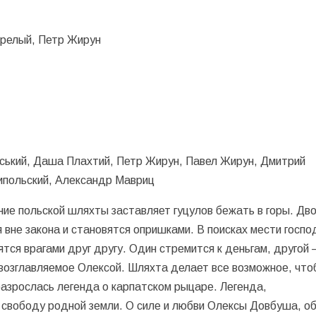
орелый, Петр Жирун
ський, Даша Плахтий, Петр Жирун, Павел Жирун, Дмитрий
ипольский, Александр Мавриц
ние польской шляхты заставляет гуцулов бежать в горы. Дв
вне закона и становятся опришками. В поисках мести госпо
ся врагами друг другу. Один стремится к деньгам, другой –
 возглавляемое Олексой. Шляхта делает все возможное, что
разрослась легенда о карпатском рыцаре. Легенда,
 свободу родной земли. О силе и любви Олексы Довбуша, о