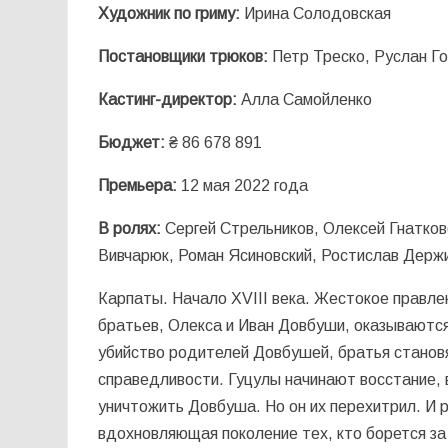
Художник по гриму:
Ирина Солодовская
Постановщики трюков:
Петр Треско, Руслан Г
Кастинг-директор:
Алла Самойленко
Бюджет:
₴ 86 678 891
Премьера:
12 мая 2022 года
В ролях:
Сергей Стрельников, Олексей Гнатков
Вивчарюк, Роман Ясиновский, Ростислав Держ
Карпаты. Начало XVIII века. Жестокое правле
братьев, Олекса и Иван Довбуши, оказываются 
убийство родителей Довбушей, братья становят
справедливости. Гуцулы начинают восстание,
уничтожить Довбуша. Но он их перехитрил. И 
вдохновляющая поколение тех, кто борется за