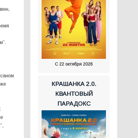
ивен,
ремя
м”.
С 22 октября 2026
исаном
КРАШАНКА 2.0.
кже
КВАНТОВЫЙ
ПАРАДОКС
х
же
”,