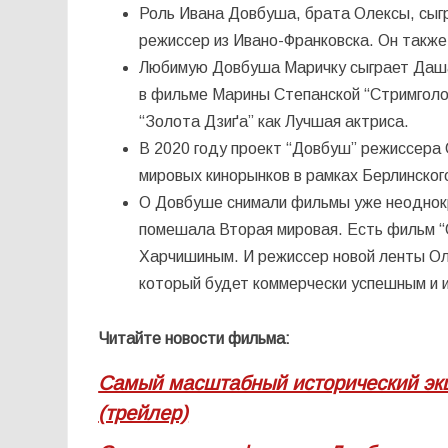
Роль Ивана Довбуша, брата Олексы, сыгр
режиссер из Ивано-Франковска. Он также
Любимую Довбуша Маричку сыграет Даша 
в фильме Марины Степанской “Стримголо
“Золота Дзиґа” как Лучшая актриса.
В 2020 году проект “Довбуш” режиссера
мировых кинорынков в рамках Берлинско
О Довбуше снимали фильмы уже неоднокр
помешала Вторая мировая. Есть фильм “О
Харчишиным. И режиссер новой ленты Ол
который будет коммерчески успешным и 
Читайте новости фильма:
Самый масштабный исторический экш
(трейлер)