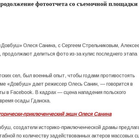
продолжение фотоотчета со съемочной площадки
«Довбуш» Олеся Санина, с Сергеем Стрельниковым, Алексе
х, продолжают делиться фото из-за кулис последнего этапа
тских сел, был военный опыт, чтобы годами противостоять
ьме «Довбуш» дает режиссер Олесь Санин, — говорится в
ты в Facebook. В кадрах — сцена нападения польского
 время осады Гданска.
сторически-приключенческий экшн Олеся Санина
овбуш, создатели историко-приключенческой драмы предла
абной по количеству задействованных актеров массовых с