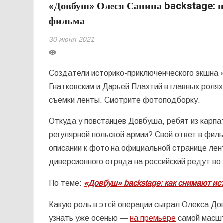
«Довбуш» Олеся Санина backstage: 
фильма
30 июня 2021
Создатели историко-приключенческого экшна 
Гнатковским и Дарьей Плахтий в главных роля
съемки ленты. Смотрите фотоподборку.
Откуда у повстанцев Довбуша, ребят из карпа
регулярной польской армии? Свой ответ в фил
описании к фото на официальной странице лен
диверсионного отряда на российский редут во
По теме:
«Довбуш» backstage: как снимают и
Какую роль в этой операции сыграл Олекса Д
узнать уже осенью —
на премьере
самой масшт