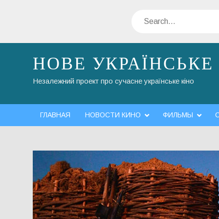
Skip
Search
to
content
НОВЕ УКРАЇНСЬКЕ
Незалежний проект про сучасне українське кіно
ГЛАВНАЯ
НОВОСТИ КИНО
ФИЛЬМЫ