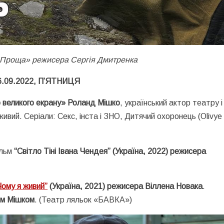
 Проща» режисера Сергія Дмитренка
6.09.2022, П’ЯТНИЦЯ
о великого екрану» Роланд Мішко
, український актор театру і 
ивий. Серіали: Секс, інста і ЗНО, Дитячий охоронець (Olivye
льм
“Світло Тіні Івана Чендея” (Україна, 2022) режисера
Чому я живий”
(Україна, 2021) режисера Віллена Новака
.
м Мішком
. (Театр ляльок «БАВКА»)