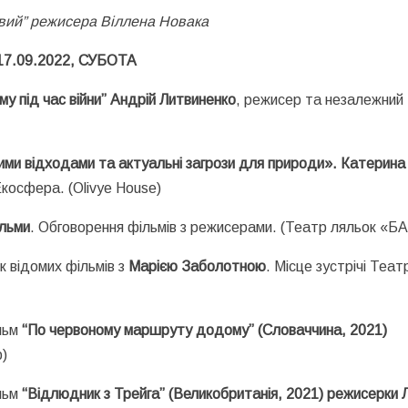
вий” режисера Віллена Новака
17.09.2022, СУБОТА
у під час війни” Андрій Литвиненко
, режисер та незалежний
ми відходами та актуальні загрози для природи». Катерина
косфера. (Olivye House)
ільми
. Обговорення фільмів з режисерами. (Театр ляльок «Б
к відомих фільмів з
Марією Заболотною
. Місце зустрічі Теат
льм
“По червоному маршруту додому” (Словаччина, 2021)
)
льм
“Відлюдник з Трейга” (Великобританія, 2021) режисерки Л