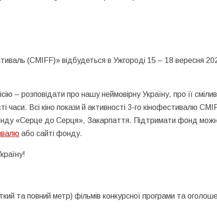
стиваль (CMIFF)» відбудеться в Ужгороді 15 – 18 вересня 20
ію – розповідати про нашу неймовірну Україну, про її смілив
і часи. Всі кіно покази й активності 3-го кінофестивалю CMI
фонду «Серце до Серця», Закарпаття. Підтримати фонд мож
ивалю
або сайті фонду.
країну!
ткий та повний метр) фільмів конкурсної програми та оголош