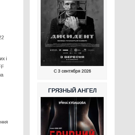
22
их і
FF
С 3 сентября 2026
на
ГРЯЗНЫЙ АНГЕЛ
ення