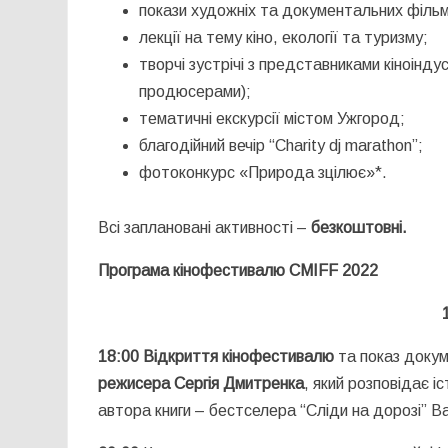
покази художніх та документальних фільмі
лекції на тему кіно, екології та туризму;
творчі зустрічі з представниками кіноінд
продюсерами);
тематичні екскурсії містом Ужгород;
благодійний вечір “Сharity dj marathon”;
фотоконкурс «Природа зцілює»*.
Всі заплановані активності –
безкоштовні.
Програма кінофестивалю CMIFF 2022
18:00
Відкриття кінофестивалю
та показ доку
режисера Сергія Дмитренка
, який розповідає 
автора книги – бестселера “Сліди на дорозі” В