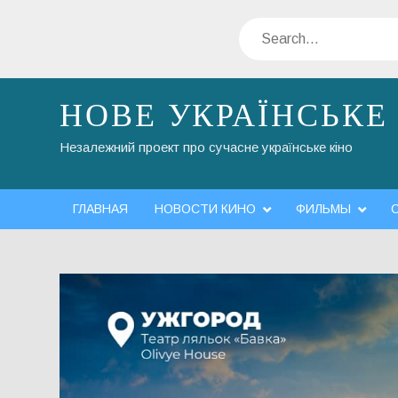
Skip
Search
to
content
НОВЕ УКРАЇНСЬКЕ
Незалежний проект про сучасне українське кіно
ГЛАВНАЯ
НОВОСТИ КИНО
ФИЛЬМЫ