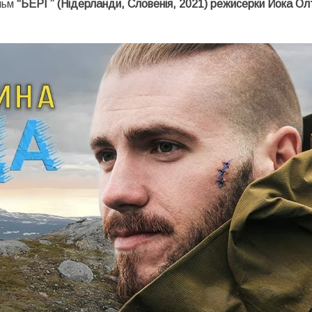
льм
“БЕРГ” (Нідерланди, Словенія, 2021) режисерки Йока О