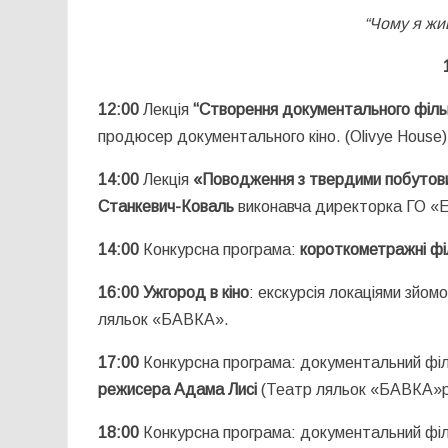
“Чому я жи
12:00
Лекція
“Створення документального фільм
продюсер документального кіно. (Olivye House)
14:00
Лекція
«Поводження з твердими побутови
Станкевич-Коваль
виконавча директорка ГО «Е
14:00
Конкурсна програма:
короткометражні ф
16:00
Ужгород в кіно
: екскурсія локаціями зйомо
ляльок «БАВКА».
17:00
Конкурсна програма: документальний фі
режисера Адама Лисі
(Театр ляльок «БАВКА»р
18:00
Конкурсна програма: документальний фі