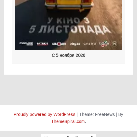
С 5 ноября 2026
Proudly powered by WordPress
|
Theme: FreeNews
|
By
ThemeSpiral.com
.