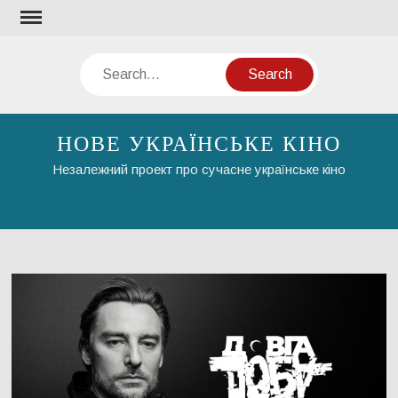
Skip
to
content
Search
НОВЕ УКРАЇНСЬКЕ КІНО
Незалежний проект про сучасне українське кіно