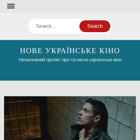
Skip
to
content
Search
НОВЕ УКРАЇНСЬКЕ КІНО
Незалежний проект про сучасне українське кіно