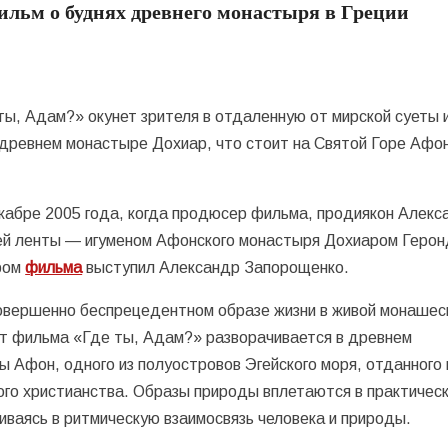
ильм о буднях древнего монастыря в Греции
ы, Адам?» окунет зрителя в отдаленную от мирской суеты 
древнем монастыре Дохиар, что стоит на Святой Горе Афон
екабре 2005 года, когда продюсер фильма, продиякон Алекс
щей ленты — игуменом Афонского монастыря Дохиаром Геро
ером
фильма
выступил Александр Запорощенко.
совершенно беспрецедентном образе жизни в живой монашес
т фильма «Где ты, Адам?» разворачивается в древнем
 Афон, одного из полуостровов Эгейского моря, отданного 
ого христианства. Образы природы вплетаются в практичес
ваясь в ритмическую взаимосвязь человека и природы.