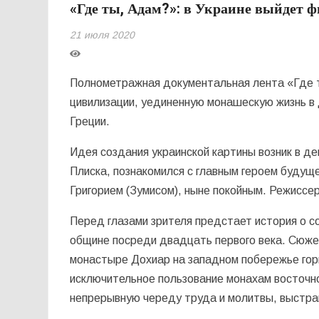
«Где ты, Адам?»: в Украине выйдет ф
21 июля 2020
Полнометражная документальная лента «Где т
цивилизации, уединенную монашескую жизнь в 
Греции.
Идея создания украинской картины возник в д
Плиска, познакомился с главным героем буду
Григорием (Зумисом), ныне покойным. Режисс
Перед глазами зрителя предстает история о 
общине посреди двадцать первого века. Сюже
монастыре Дохиар на западном побережье горы
исключительное пользование монахам восточн
непрерывную череду труда и молитвы, выстраи