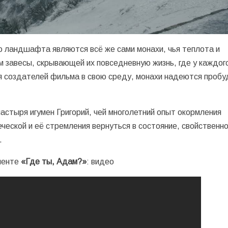
о ландшафта являются всё же сами монахи, чья теплота и
 завесы, скрывающей их повседневную жизнь, где у каждог
я создателей фильма в свою среду, монахи надеются пробу
стыря игумен Григорий, чей многолетний опыт окормления
ческой и её стремления вернутьcя в состояние, свойственн
.
ленте
«Где ты, Адам?»
: видео