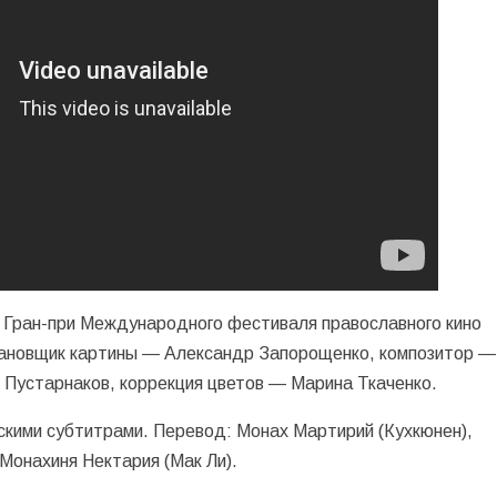
а Гран-при Международного фестиваля православного кино
тановщик картины — Александр Запорощенко, композитор —
 Пустарнаков, коррекция цветов — Марина Ткаченко.
нскими субтитрами. Перевод: Монах Мартирий (Кухкюнен),
Монахиня Нектария (Мак Ли).