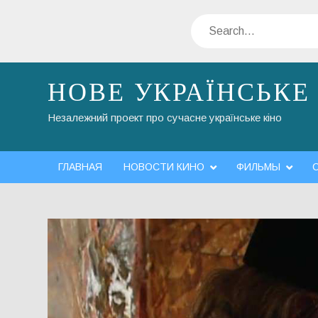
Skip
Search
to
content
НОВЕ УКРАЇНСЬКЕ
Незалежний проект про сучасне українське кіно
ГЛАВНАЯ
НОВОСТИ КИНО
ФИЛЬМЫ