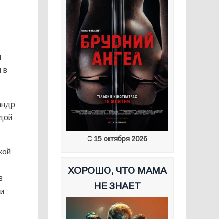
и
 в
андр
ндой
С 15 октября 2026
кой
ХОРОШО, ЧТО МАМА
в
НЕ ЗНАЕТ
ки