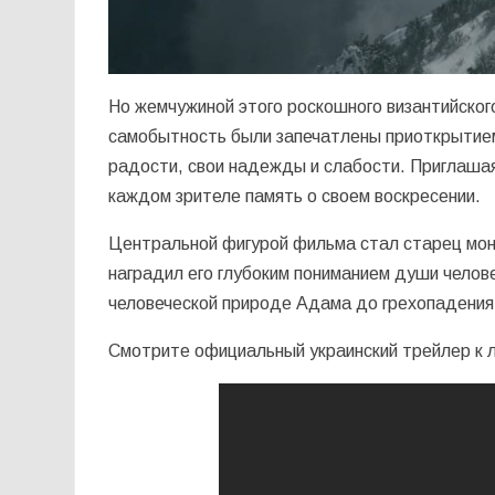
Но жемчужиной этого роскошного византийског
самобытность были запечатлены приоткрытием
радости, свои надежды и слабости. Приглаша
каждом зрителе память о своем воскресении.
Центральной фигурой фильма стал старец мона
наградил его глубоким пониманием души челове
человеческой природе Адама до грехопадения
Смотрите официальный украинский трейлер к 