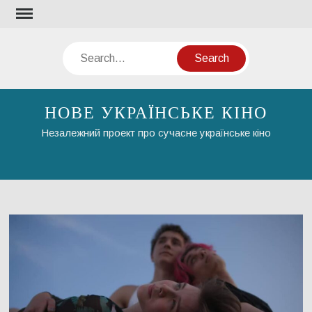
Skip
to
content
Search
НОВЕ УКРАЇНСЬКЕ КІНО
Незалежний проект про сучасне українське кіно