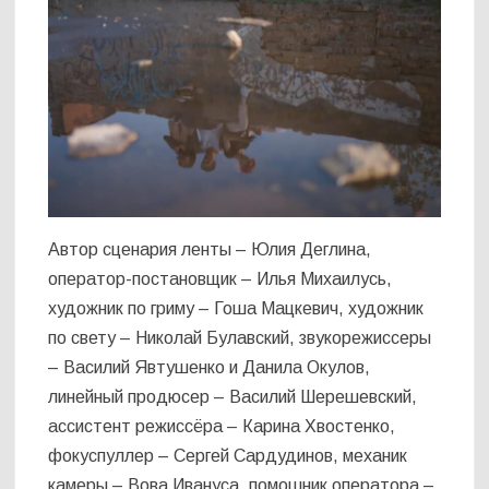
Автор сценария ленты – Юлия Деглина,
оператор-постановщик – Илья Михаилусь,
художник по гриму – Гоша Мацкевич, художник
по свету – Николай Булавский, звукорежиссеры
– Василий Явтушенко и Данила Окулов,
линейный продюсер – Василий Шерешевский,
ассистент режиссёра – Карина Хвостенко,
фокуспуллер – Сергей Сардудинов, механик
камеры – Вова Ивануса, помошник оператора –