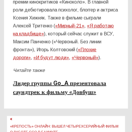
премии кинокритиков «Киноколо». В главной
роли дебютировала психолог, блоггер и актриса
Ксения Хижняк. Также в фильме сыграли
Алексей Тритенко (
«Мирный-21»
,
«Я работаю
на кладбище»
), который сейчас служит в ВСУ,
Максим Панченко («Червоный. Без линии
фронта»), Игорь Колтовский (
«Плохие
дороги»
,
«И будут люди»
,
«Червоный»
).
Читайте также
Лидер группы Go_A презентовала
саундтрек к фильму «Довбуш»
Навигация
по
«КРЕПОСТЬ» ОНЛАЙН: ВЫШЕЛ ЧЕТЫРЕХСЕРИЙНЫЙ ФИЛЬМ