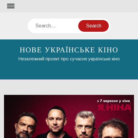
Skip
to
content
Search
НОВЕ УКРАЇНСЬКЕ КІНО
Незалежний проект про сучасне українське кіно