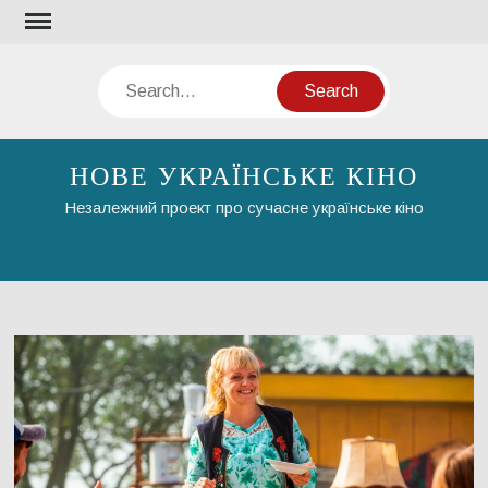
Skip
to
content
Search
НОВЕ УКРАЇНСЬКЕ КІНО
Незалежний проект про сучасне українське кіно