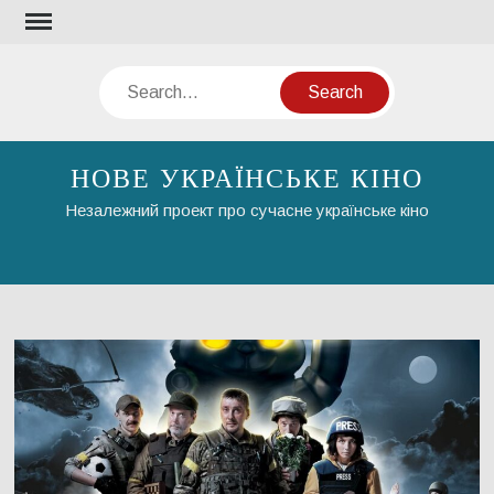
Skip
to
content
Search
НОВЕ УКРАЇНСЬКЕ КІНО
Незалежний проект про сучасне українське кіно