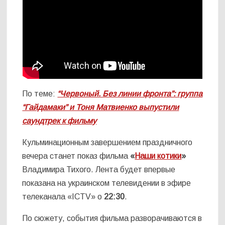
По теме:
“Червоный. Без линии фронта”: группа
“Гайдамаки” и Тоня Матвиенко выпустили
саундтрек к фильму
Кульминационным завершением праздничного
вечера станет показ фильма
«
Наши котики
»
Владимира Тихого. Лента будет впервые
показана на украинском телевидении в эфире
телеканала «ICTV» о
22:30
.
По сюжету, события фильма разворачиваются в