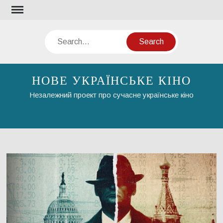
Skip
to
content
Search
НОВЕ УКРАЇНСЬКЕ КІНО
Незалежний проект про сучасне українське кіно