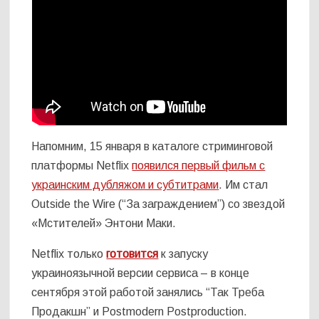
Напомним, 15 января в каталоге стриминговой
платформы Netflix
появился первый фильм с
украинским дубляжом и субтитрами
. Им стал
Outside the Wire (“За заграждением”) со звездой
«Мстителей» Энтони Маки.
Netflix только
готовится
к запуску
украиноязычной версии сервиса – в конце
сентября этой работой занялись “Так Треба
Продакшн” и Postmodern Postproduction.