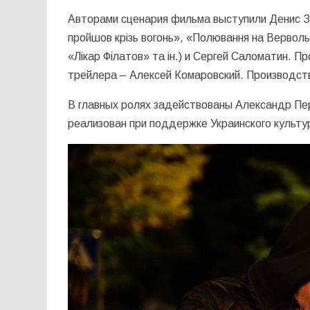
Авторами сценария фильма выступили Денис За
пройшов крізь вогонь», «Полювання на Вервольф
«Лікар Філатов» та ін.) и Сергей Саломатин.
трейлера – Алексей Комаровский. Производств
В главных ролях задействованы Александр Пе
реализован при поддержке Украинского культу