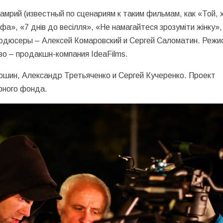
мрий (известный по сценариям к таким фильмам, как «Той, 
а», «7 днів до весілля», «Не намагайтеся зрозуміти жінку»,
 Продюсеры – Алексей Комаровский и Сергей Саломатин. Режи
о – продакшн-компания IdeaFilms.
ршин, Александр Третьяченко и Сергей Кучеренко. Проект
рного фонда.