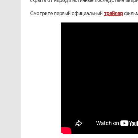
скрыть от народа истинные последствия авар
Смотрите первый официальный
трейлер
филь