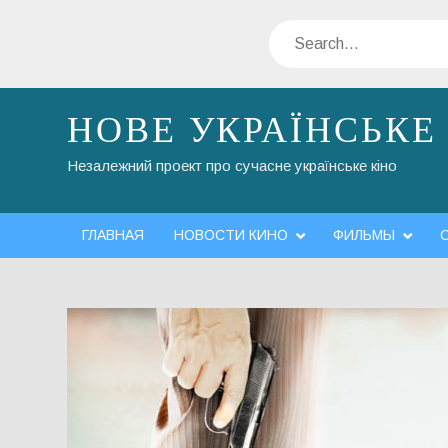
Skip
Search
to
content
НОВЕ УКРАЇНСЬКЕ
Незалежний проект про сучасне українське кіно
ГЛАВНАЯ
НОВОСТИ КИНО
ФИЛЬМЫ