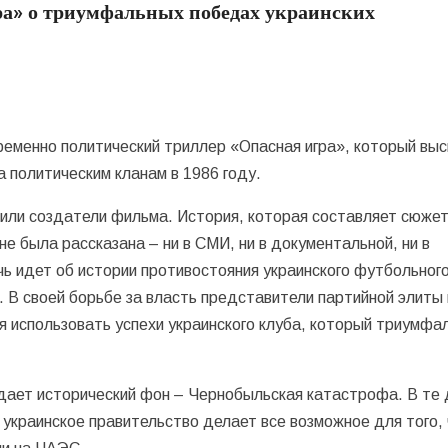
а» о триумфальных победах украинских
ременно политический триллер «Опасная игра», который вы
 политическим кланам в 1986 году.
ли создатели фильма. История, которая составляет сюже
не была рассказана – ни в СМИ, ни в документальной, ни в
ь идет об истории противостояния украинского футбольног
. В своей борьбе за власть представители партийной элиты 
 использовать успехи украинского клуба, который триумфа
ает исторический фон – Чернобыльская катастрофа. В те 
украинское правительство делает все возможное для того,