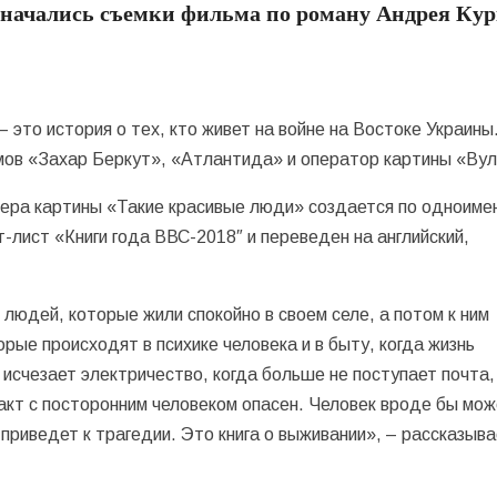
 начались съемки фильма по роману Андрея Ку
это история о тех, кто живет на войне на Востоке Украины
ов «Захар Беркут», «Атлантида» и оператор картины «Вул
ера картины «Такие красивые люди» создается по одноиме
-лист «Книги года ВВС-2018″ и переведен на английский,
 людей, которые жили спокойно в своем селе, а потом к ним
орые происходят в психике человека и в быту, когда жизнь
 исчезает электричество, когда больше не поступает почта,
акт с посторонним человеком опасен. Человек вроде бы мо
 приведет к трагедии. Это книга о выживании», – рассказыв