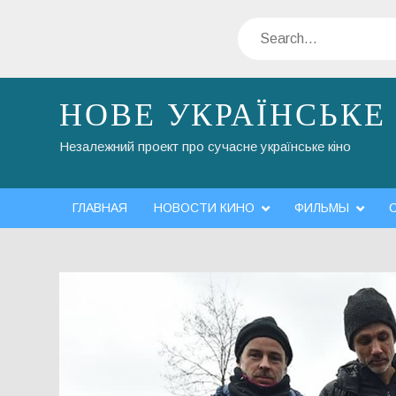
Skip
Search
to
content
НОВЕ УКРАЇНСЬКЕ
Незалежний проект про сучасне українське кіно
ГЛАВНАЯ
НОВОСТИ КИНО
ФИЛЬМЫ