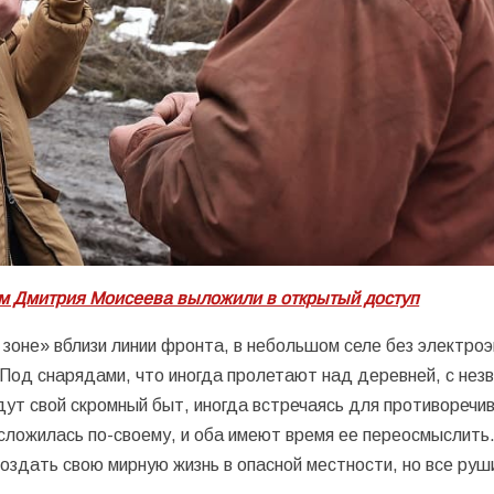
ьм Дмитрия Моисеева выложили в открытый доступ
зоне» вблизи линии фронта, в небольшом селе без электроэ
 Под снарядами, что иногда пролетают над деревней, с нез
ут свой скромный быт, иногда встречаясь для противоречив
 сложилась по-своему, и оба имеют время ее переосмыслить
оздать свою мирную жизнь в опасной местности, но все руш