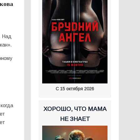
ркова
. Над
кан».
нному
С 15 октября 2026
 когда
ХОРОШО, ЧТО МАМА
жет
НЕ ЗНАЕТ
ает