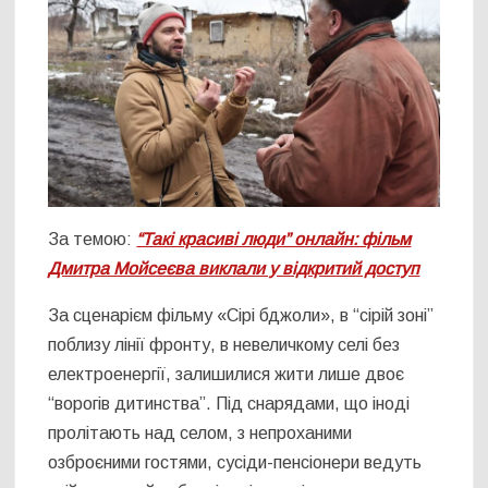
За темою:
“Такі красиві люди” онлайн: фільм
Дмитра Мойсеєва виклали у відкритий доступ
За сценарієм фільму «Сірі бджоли», в “сірій зоні”
поблизу лінії фронту, в невеличкому селі без
електроенергії, залишилися жити лише двоє
“ворогів дитинства”. Під снарядами, що іноді
пролітають над селом, з непроханими
озброєними гостями, сусіди-пенсіонери ведуть