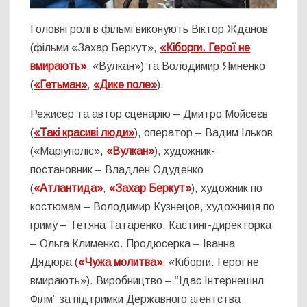
Головні ролі в фільмі виконують Віктор Жданов
(фільми «Захар Беркут»,
«Кіборги. Герої не
вмирають»
, «Вулкан») та Володимир Ямненко
(
«Гетьман»
,
«Дике поле»
).
Режисер та автор сценарію – Дмитро Мойсеєв
(
«Такі красиві люди»
), оператор – Вадим Ільков
(«Маріуполіс»,
«Вулкан»
), художник-
постановник – Владлен Одуденко
(
«Атлантида»
,
«Захар Беркут»
), художник по
костюмам – Володимир Кузнецов, художниця по
гриму – Тетяна Татаренко. Кастинг-директорка
– Ольга Клименко. Продюсерка – Іванна
Дядюра (
«Чужа молитва»
, «Кіборги. Герої не
вмирають»). Виробництво – “Ідас Інтернешнл
Філм” за підтримки Державного агентства