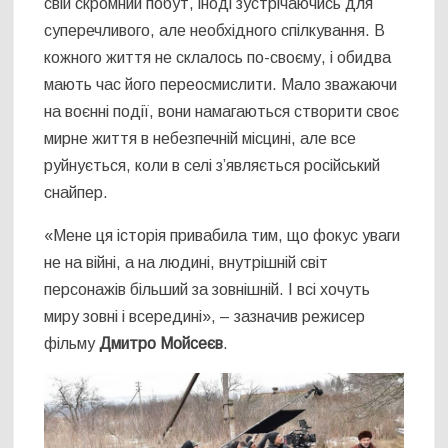
свій скромний побут, іноді зустрічаючись для
суперечливого, але необхідного спілкування. В
кожного життя не склалось по-своєму, і обидва
мають час його переосмислити. Мало зважаючи
на воєнні події, вони намагаються створити своє
мирне життя в небезпечній місцині, але все
руйнується, коли в селі з’являється російський
снайпер.
«Мене ця історія привабила тим, що фокус уваги
не на війні, а на людині, внутрішній світ
персонажів більший за зовнішній. І всі хочуть
миру зовні і всередині», – зазначив режисер
фільму
Дмитро Мойсеєв
.