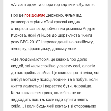
«Атлантида» та оператор картини «Вулкан».
Про це
повідомляє
Держкіно. Фільм від
режисера стрічки «Такі красиві люди»
створюється за однойменним романом Андрія
Куркова, який увійшов до шорт-листа “Книги
року ВВС-2018” і перекладений на англійську,
німецьку, французьку, данську мови.
«Це людська історія, це книжка про долю
людей, які жили спокійно у своєму селі, а потім
до них прийшла війна. Це книжка про ті зміни, які
відбуваються у психіці людини та в побуті, коли
життя ламається і перестає бути, як раніше.
Коли зникає електрика, коли більше не
надходить пошта, коли ніде купити навіть
хліба… І коли будь-який контакт зі сторонньою