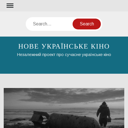
Skip
to
content
Search
НОВЕ УКРАЇНСЬКЕ КІНО
Незалежний проект про сучасне українське кіно