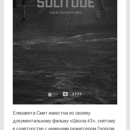
Елизавета Смит известна по своему
документальному фильму «Школа #3», снятому
в соавторстве с немецким режиссером Георгом