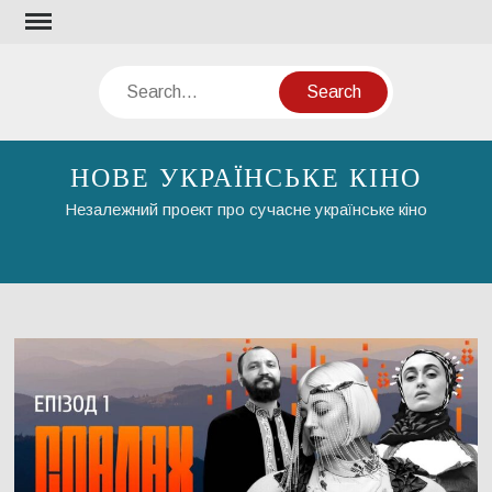
Skip
to
content
Search
НОВЕ УКРАЇНСЬКЕ КІНО
Незалежний проект про сучасне українське кіно