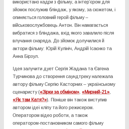
використано кадри з фільму, а інтер’єром для
зйомок послужив бліндаж, у якому, за сюжетом, і
опиняється головний герой фільму –
військовослужбовець Антон. Він намагається
вибратися з бліндажа, вхід якого завалило після
влучання снаряда. До зйомок долучилися й
актори фільму: Юрій Кулініч, Андрій Ісаєнко та
Анна Бірзул.
Ідея залучити дует Сергія Жадана та Євгена
Турчинова до створення саундтреку належала
автору фільму Сергію Касторних – українському
сценаристу (
«Зірки за обміном»
,
«Мирний-21»
,
«Як там Катя?»
). Пізніше він також виступив
автором ідеї кліпу та його режисером.
Оператором відео роботи, а також
оператором-постановником самого фільму