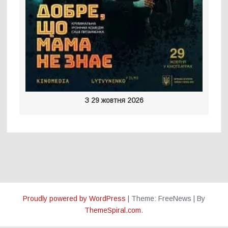
З 29 жовтня 2026
Proudly powered by WordPress
|
Theme: FreeNews
|
By
ThemeSpiral.com
.