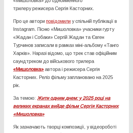
«Мишоловка» до однойменного
трилеру режисера Сергія Касторних.
Про це автори
повідомили
у спільній публікації в
Instagram. Пісню «Мишоловка» учасники гурту
«Жадан і Собаки» Сергій Жадан та Євген
Турчинов записали в рамках міні-альбому «Танго
Харків». Наразі відомо, що трек став офіційним
саундтреком до військового трилера
«Мишоловка»
автора і режисера Сергія
Касторних. Реліз фільму заплановано на 2025
рік.
За темою:
Жити одним днем: у 2025 році на
великих екранах вийде фільм Сергія Касторних
«Мишоловка»
Як зазначають творці композиції, у відеороботі