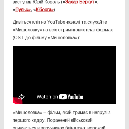
виступив Юрій Король (
«
Захар Беркут
»
,
«
Пульс»
, «
Кіборги»
).
Дивіться кліп на YouTube-каналі та слухайте
«Мишоловку» на всіх стримінгових платформах
(OST до фільму «Мишоловка»):
«Мишоловка» – фільм, який тримає в напрузі з
першого кадру. Поранений військовий
опиняється в заручниках бліндажа: ворожий