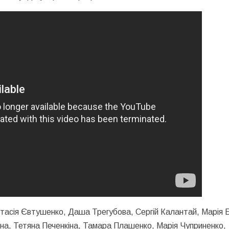
тасія Євтушенко, Даша Трегубова, Сергій Калантай, Марія Б
на, Тетяна Печенкіна, Тамара Плашенко, Марія Чуприненко,