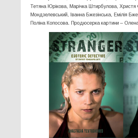
Тетяна Юрікова, Марічка Штирбулова, Христя 
Мондзелевський, Іванна Бжезінська, Емілія Бже
Поліна Копосова. Продюсерка картини – Олена