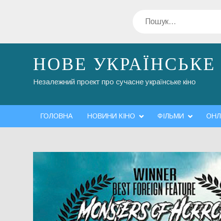
Перейти
Пошук
до
вмісту
НОВЕ УКРАЇНСЬКЕ
Незалежний проект про сучасне українське кіно
ГОЛОВНА
НОВИНИ КІНО
ФІЛЬМИ
ОНЛ