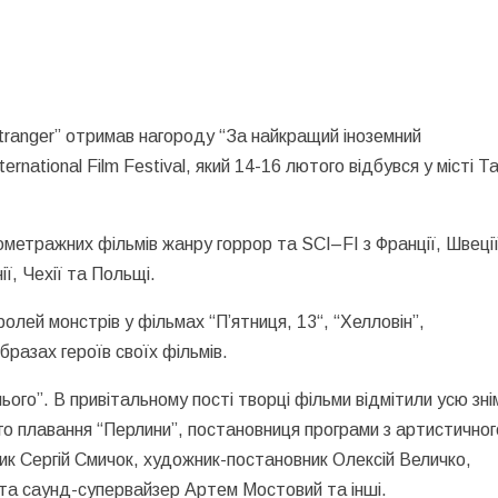
tranger
” отримав нагороду “За найкращий іноземний
nternational
Film
Festival
, який
14-16 лютого
відбувся у місті Т
ометражних фільм
ів
жанру горрор та
SCI
–
FI
з Франції, Швеції
і
ї
, Чехії та Польщі.
олей монстрів у фільмах “П’ятниця, 13
“, “Хелловін”,
образах
героїв
своїх фільмів.
го”. В привітальному пості творці фільми відмітили усю зн
го плавання “Перлини”, постановниця програми з артистичног
к Сергій Смичок, художник-постановник Олексій Величко,
та саунд-супервайзер Артем Мостовий та інші.