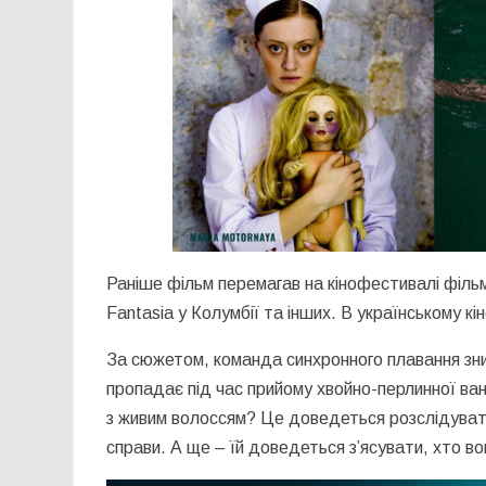
Раніше фільм перемагав на кінофестивалі фільмів 
Fantasia у Колумбії та інших. В українському кі
За сюжетом, команда синхронного плавання зник
пропадає під час прийому хвойно-перлинної ванн
з живим волоссям? Це доведеться розслідувати 
справи. А ще – їй доведеться з’ясувати, хто во