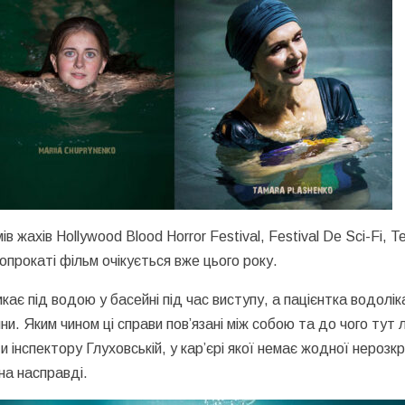
жахів Hollywood Blood Horror Festival, Festival De Sci-Fi, Te
нопрокаті фільм очікується вже цього року.
ає під водою у басейні під час виступу, а пацієнтка водолік
и. Яким чином ці справи пов’язані між собою та до чого тут 
інспектору Глуховській, у кар’єрі якої немає жодної нерозк
на насправді.