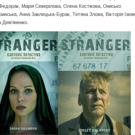
Федорак, Марія Северілова, Олена Костікова, Онисько
зинська, Анна Заклецька-Бурак, Тетяна Злова, Вікторія Ізюм
 Дем’яненко.