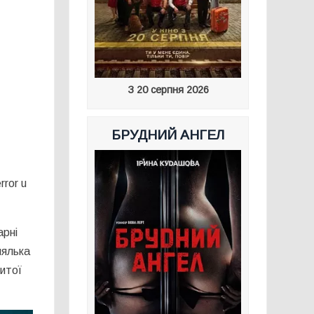
З 20 серпня 2026
БРУДНИЙ АНГЕЛ
rror u
арні
лялька
ритої