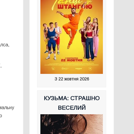
алса,
,
З 22 жовтня 2026
КУЗЬМА: СТРАШНО
ВЕСЕЛИЙ
імальну
о