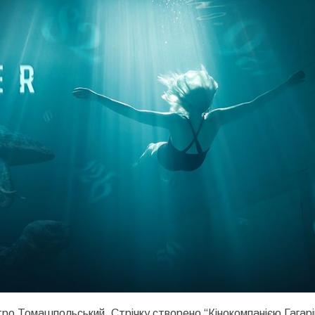
ро Томашпольський. Стрічку створено “Кінокомпанією Гагарі