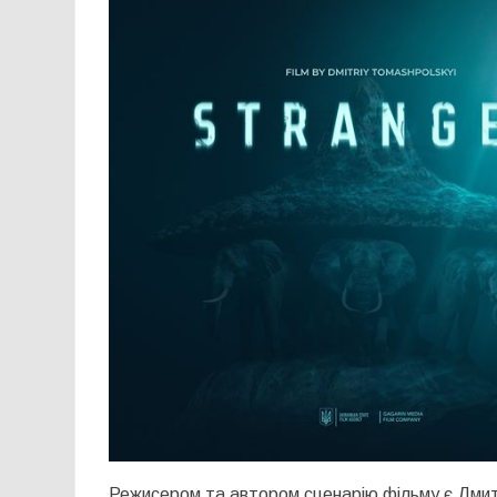
Режисером та автором сценарію фільму є Дмит