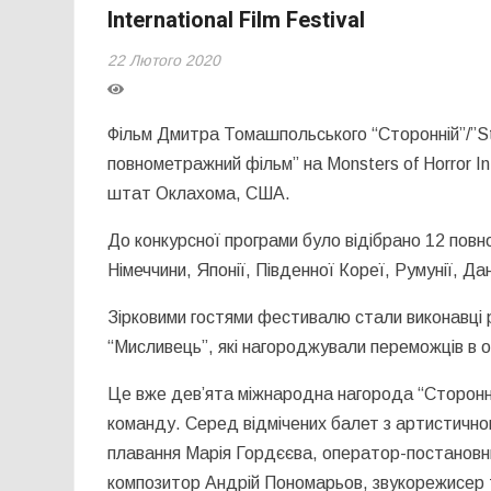
International Film Festival
22 Лютого 2020
Фільм Дмитра Томашпольського “Сторонній”/”
S
повнометражний фільм” на
Monsters
of
Horror
I
штат Оклахома, США.
До
конкурсн
ої
програм
и
було відібрано 12 по
в
н
Німеччини, Японії, Південної Кореї, Румунії, Дан
Зірковими гостями фестивалю стали виконавці р
“
Мисливець”,
які
нагороджували переможців в 
Це вже дев’ята міжнародна нагорода “Сторонньо
команду. Серед відмічених балет з артистично
плавання Марія Гордєєва, оператор-постановни
композитор Андрій Пономарьов, звукорежисер 