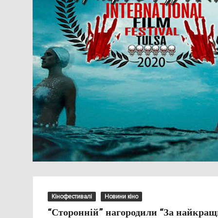
Кінофестивалі
Новини кіно
“Сторонній” нагородили “За найкращ