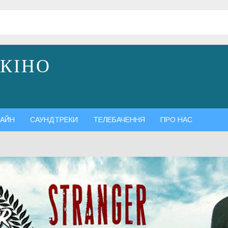
 КІНО
АЙН
САУНДТРЕКИ
ТЕЛЕБАЧЕННЯ
ПРО НАС