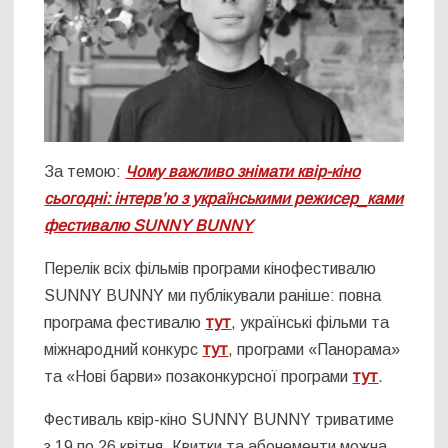
За темою:
Чому важливо знімати квір-кіно
сьогодні: інтерв’ю з українськими режисер_ками
фестивалю SUNNY BUNNY
Перелік всіх фільмів програми кінофестивалю
SUNNY BUNNY ми публікували раніше: повна
програма фестивалю
тут
, українські фільми та
міжнародний конкурс
тут
, програми «Панорама»
та «Нові барви» позаконкурсної програми
тут
.
Фестиваль квір-кіно SUNNY BUNNY триватиме
з 19 по 26 квітня. Квитки та абонементи можна