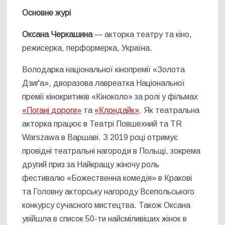
Основне журі
Оксана Черкашина
— акторка театру та кіно,
режисерка, перформерка, Україна.
Володарка національної кінопремії «Золота
Дзиґа», дворазова лавреатка Національної
премії кінокритиків «Кіноколо» за ролі у фільмах
«Погані дороги»
та
«Клондайк»
. Як театральна
акторка працює в Театрі Повшехний та TR
Warszawa в Варшаві. З 2019 році отримує
провідні театральні нагороди в Польщі, зокрема
другий приз за Найкращу жіночу роль
фестивалю «Божественна комедія» в Кракові
та Головну акторську нагороду Всепольського
конкурсу сучасного мистецтва. Також Оксана
увійшла в список 50-ти найсміливіших жінок в