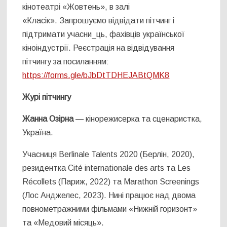
кінотеатрі «Жовтень», в залі
«Класік». Запрошуємо відвідати пітчинг і
підтримати учасни_ць, фахівців української
кіноіндустрії. Реєстрація на відвідування
пітчингу за посиланням:
https://forms.gle/bJbDtTDHEJABtQMK8
Журі пітчингу
Жанна Озірна
— кінорежисерка та сценаристка,
Україна.
Учасниця Berlinale Talents 2020 (Берлін, 2020),
резидентка Cité internationale des arts та Les
Récollets (Париж, 2022) та Marathon Screenings
(Лос Анджелес, 2023). Нині працює над двома
повнометражними фільмами «Нижній горизонт»
та «Медовий місяць».