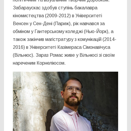
Забараускас здобув ступінь бакалавра
кіномистецтва (2009-2012) в Університеті
Венсен у Сен-Дені (Париж), рік навчався за
обміном у Гантерському коледжі (Нью-Йорк), а
також закінчив магістратуру з комунікацій (2014-
2016) в Університеті Казімераса Сімонавічуса
(Вільнюс). Зараз Ромас живе у Вільнюсі зі своїм
нареченим Корнеліюсом.