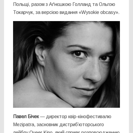
Польщі, разом з Аґнєшкою Голланд та Ольгою
Токарчук, за версією видання «Wysokie obcasy».
Павел Бiчек
— директор квір-кінофестивалю
Mezipatra, засновник дистриб’юторського
лейблу Queer Kino, який сприяє розповсюдженню