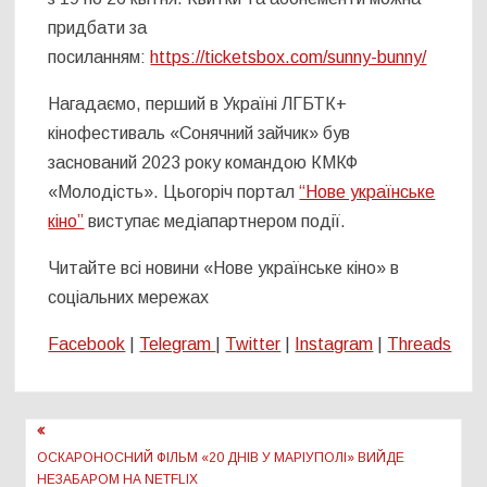
придбати за
посиланням:
https://ticketsbox.com/sunny-bunny/
Нагадаємо, перший в Україні ЛГБТК+
кінофестиваль «Сонячний зайчик» був
заснований 2023 року командою КМКФ
«Молодість». Цьогоріч портал
“Нове українське
кіно”
виступає медіапартнером події.
Читайте всі новини «Нове українське кіно» в
соціальних мережах
Facebook
|
Telegram
|
Twitter
|
Instagram
|
Threads
Навігація
записів
ОСКАРОНОСНИЙ ФІЛЬМ «20 ДНІВ У МАРІУПОЛІ» ВИЙДЕ
НЕЗАБАРОМ НА NETFLIX