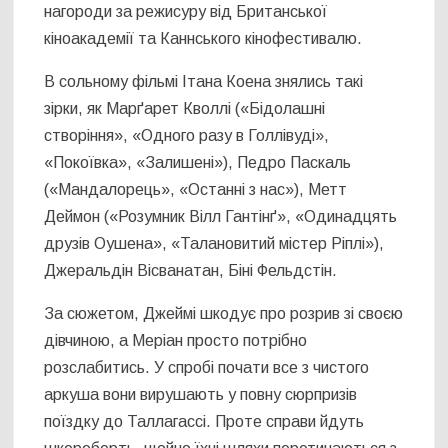
нагороди за режисуру від Британської
кіноакадемії та Каннського кінофестивалю.
В сольному фільмі Ітана Коена знялись такі
зірки, як Марґарет Кволлі («Бідолашні
створіння», «Одного разу в Голлівуді»,
«Покоївка», «Залишені»), Педро Паскаль
(«Мандалорець», «Останні з нас»), Метт
Деймон («Розумник Вілл Гантінґ», «Одинадцять
друзів Оушена», «Талановитий містер Ріплі»),
Джеральдін Вісванатан, Біні Фельдстін.
За сюжетом, Джеймі шкодує про розрив зі своєю
дівчиною, а Меріан просто потрібно
розслабитись. У спробі почати все з чистого
аркуша вони вирушають у повну сюрпризів
поїздку до Таллагассі. Проте справи йдуть