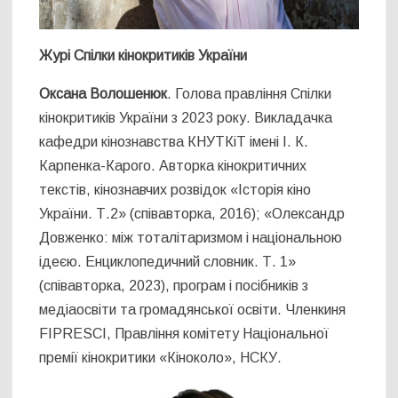
Журі Спілки кінокритиків України
Оксана Волошенюк
. Голова правління Спілки
кінокритиків України з 2023 року. Викладачка
кафедри кінознавства КНУТКіТ імені І. К.
Карпенка-Карого. Авторка кінокритичних
текстів, кінознавчих розвідок «Історія кіно
України. Т.2» (співавторка, 2016); «Олександр
Довженко: між тоталітаризмом і національною
ідеєю. Енциклопедичний словник. Т. 1»
(співавторка, 2023), програм і посібників з
медіаосвіти та громадянської освіти. Членкиня
FIPRESСI, Правління комітету Національної
премії кінокритики «Кіноколо», НСКУ.