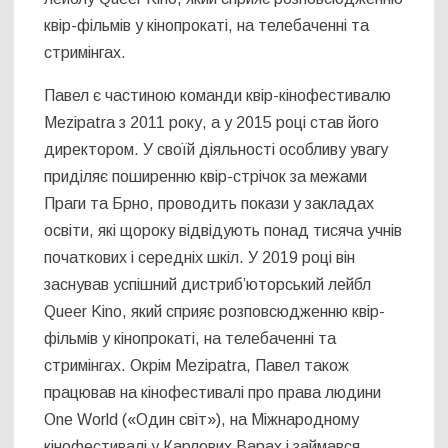
квір-фільмів у кінопрокаті, на телебаченні та
стримінгах.
Павел є частиною команди квір-кінофестивалю
Mezipatra з 2011 року, а у 2015 році став його
директором. У своїй діяльності особливу увагу
приділяє поширенню квір-стрічок за межами
Праги та Брно, проводить покази у закладах
освіти, які щороку відвідують понад тисяча учнів
початкових і середніх шкіл. У 2019 році він
заснував успішний дистриб’юторський лейбл
Queer Kino, який сприяє розповсюдженню квір-
фільмів у кінопрокаті, на телебаченні та
стримінгах. Окрім Mezipatra, Павел також
працював на кінофестивалі про права людини
One World («Один світ»), на Міжнародному
кінофестивалі у Карлових Варах і займався