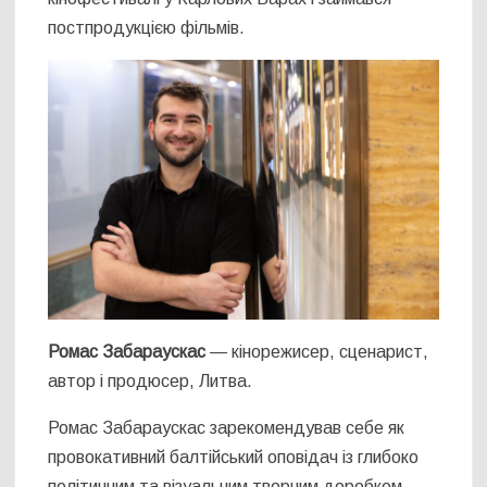
постпродукцією фільмів.
Ромас Забараускас
— кінорежисер, сценарист,
автор і продюсер, Литва.
Ромас Забараускас зарекомендував себе як
провокативний балтійський оповідач із глибоко
політичним та візуальним творчим доробком.