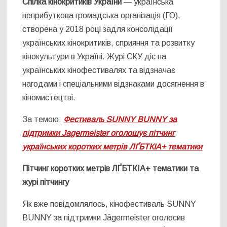
Спілка кінокритиків України
— українська
неприбуткова громадська організація (ГО),
створена у 2018 році задля консолідації
українських кінокритиків, сприяння та розвитку
кінокультури в Україні. Журі СКУ діє на
українських кінофестивалях та відзначає
нагодами і спеціальними відзнаками досягнення в
кіномистецтві.
За темою:
Фестиваль SUNNY BUNNY за
підтримки Jagermeister оголошує пітчинг
українських коротких метрів ЛҐБТКІА+ тематики
Пітчинг коротких метрів ЛҐБТКІА+ тематики та
журі пітчингу
Як вже повідомлялось, кінофестиваль SUNNY
BUNNY за підтримки Jägermeister оголосив