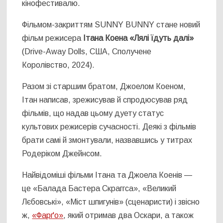
кінофестивалю.
Фільмом-закриттям SUNNY BUNNY стане новий
фільм режисера
Ітана Коена
«Лялі їдуть далі»
(Drive-Away Dolls, США, Сполучене
Королівство, 2024).
Разом зі старшим братом, Джоелом Коеном,
Ітан написав, зрежисував й спродюсував ряд
фільмів, що надав цьому дуету статус
культових режисерів сучасності. Деякі з фільмів
брати самі й змонтували, назвавшись у титрах
Родеріком Джейнсом.
Найвідоміші фільми Ітана та Джоела Коенів —
це «Балада Бастера Скраггса», «Великий
Лєбовські», «Міст шпигунів» (сценаристи) і звісно
ж,
«Фарґо»
, який отримав два Оскари, а також