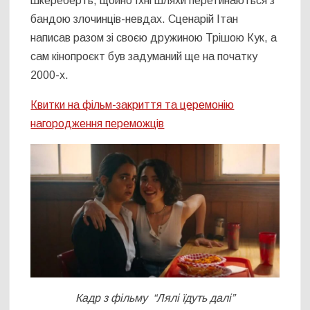
шкереберть, щойно їхні шляхи перетинаються з
бандою злочинців-невдах. Сценарій Ітан
написав разом зі своєю дружиною Трішою Кук, а
сам кінопроєкт був задуманий ще на початку
2000-х.
Квитки на фільм-закриття та церемонію
нагородження переможців
Кадр з фільму “Лялі їдуть далі”