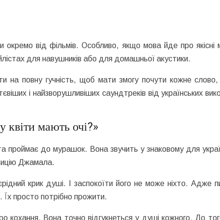
окремо від фільмів. Особливо, якщо мова йде про якісні м
йлістах для навушників або для домашньої акустики.
ати на повну гучність, щоб мати змогу почути кожне слово,
тєвіших і найзворушливіших саундтреків від українських вик
у квіти мають очі?»
та проймає до мурашок. Вона звучить у знаковому для укра
зицію Джамала.
рідний крик душі. І заспокоїти його не може ніхто. Адже 
. Їх просто потрібно прожити.
ро кохання. Вона точно відгукнеться у душі кожного. До то