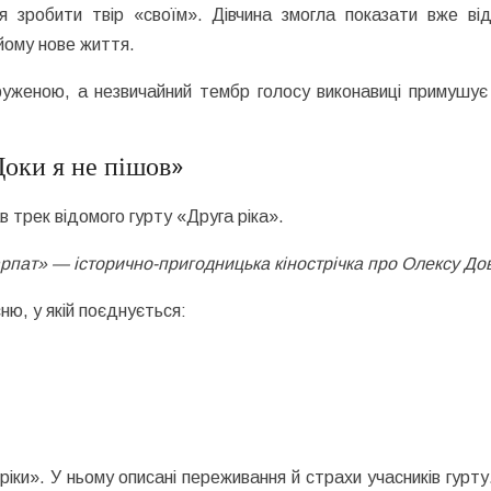
я зробити твір «своїм». Дівчина змогла показати вже від
йому нове життя.
уженою, а незвичайний тембр голосу виконавиці примушує
Доки я не пішов»
трек відомого гурту «Друга ріка».
рпат» — історично-пригодницька кінострічка про Олексу До
ню, у якій поєднується:
ріки». У ньому описані переживання й страхи учасників гурт