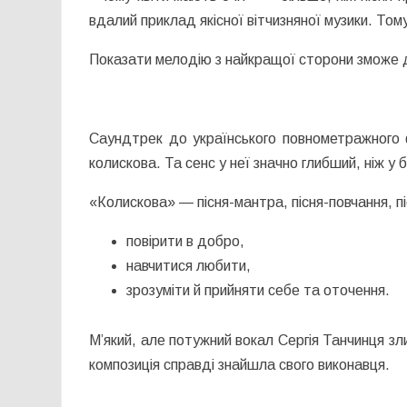
вдалий приклад якісної вітчизняної музики. То
Показати мелодію з найкращої сторони зможе 
Саундтрек до українського повнометражного
колискова. Та сенс у неї значно глибший, ніж у 
«Колискова» — пісня-мантра, пісня-повчання, пі
повірити в добро,
навчитися любити,
зрозуміти й прийняти себе та оточення.
М’який, але потужний вокал Сергія Танчинця зл
композиція справді знайшла свого виконавця.