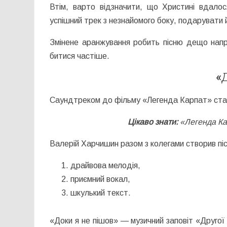
Втім, варто відзначити, що Христині вдалос
успішний трек з незнайомого боку, подарувати 
Змінене аранжування робить пісню дещо напр
битися частіше.
«
Саундтреком до фільму «Легенда Карпат» став 
Цікаво знати:
«Легенда Ка
Валерій Харчишин разом з колегами створив піс
драйвова мелодія,
приємний вокал,
шкулький текст.
«Доки я не пішов» — музичний заповіт «Другої 