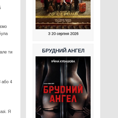
б
іємо
була
З 20 серпня 2026
БРУДНИЙ АНГЕЛ
 але ти
 або 4
азі. Я