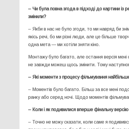
– Чи була повна згода в підході до картини із
змінили?
– Якби в нас не було згоди, то ми навряд би зні
якісь речі, бо ми різні люди, але це більше тв
одна мета — ми хотіли зняти кіно.
Монтажу було багато, але остання версія мені 
не завжди можеш щось змінити. Тому наступного
– Які моменти з процесу фільмування найбільш
– Моментів було багато. Більш за все мені по
ранку або серед ночі. Щодо моментів фільмуванн
– Коли і як подивилися вперше фінальну версію
– Точно не можу сказати, коли саме я подививс