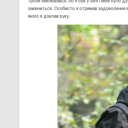
трохи хвилювався, бо я був у залі і мені було д
закінчиться. Особисто я отримав задоволення ві
якого я доклав руку.