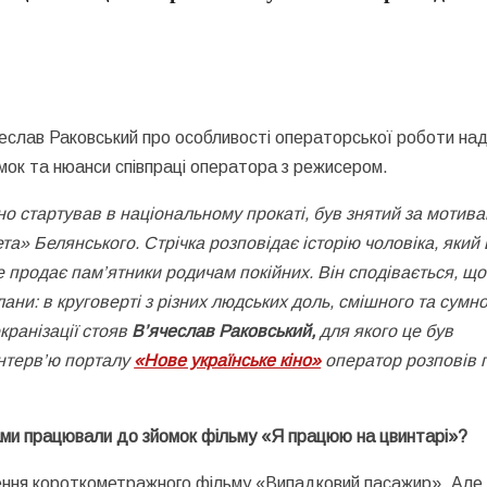
еслав Раковський про особливості операторської роботи на
мок та нюанси співпраці оператора з режисером.
о стартував в національному прокаті, був знятий за мотив
» Белянського. Стрічка розповідає історію чоловіка, який 
де продає пам’ятники родичам покійних. Він сподівається, що
ани: в круговерті з різних людських доль, смішного та сумно
кранізації стояв
В’ячеслав Раковський,
для якого це був
нтерв’ю п
орталу
«Нове українське кіно»
оператор розповів 
тами працювали до зйомок фільму «Я працюю на цвинтарі»?
ення короткометражного фільму «Випадковий пасажир». Але