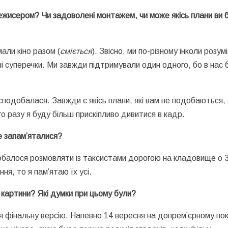
 режисером? Чи задоволені монтажем, чи може якісь плани ви 
мали кіно разом (
сміється
). Звісно, ми по-різному інколи розум
орчі суперечки. Ми завжди підтримували один одного, бо в нас 
сподобалася. Завжди є якісь плани, які вам не подобаються,
 разу я буду більш прискіпливо дивитися в кадр.
е запам’яталися?
добалося розмовляти із таксистами дорогою на кладовище о 3
я, то я пам’ятаю їх усі.
 картини? Які думки при цьому були?
я фінальну версію. Напевно 14 вересня на допрем’єрному пок