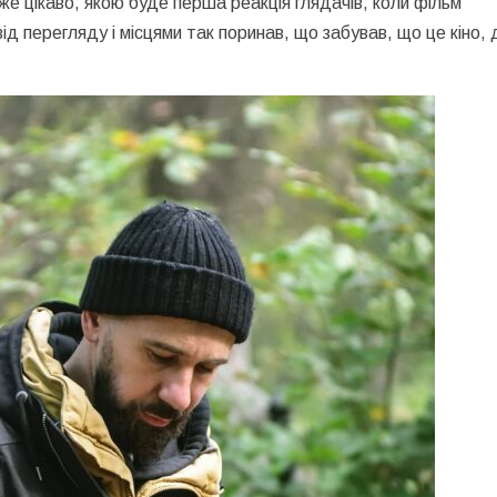
уже цікаво, якою буде перша реакція глядачів, коли фільм
д перегляду і місцями так поринав, що забував, що це кіно, 