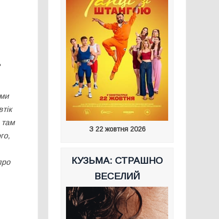
д
ами
втік
 там
З 22 жовтня 2026
го,
КУЗЬМА: СТРАШНО
про
ВЕСЕЛИЙ