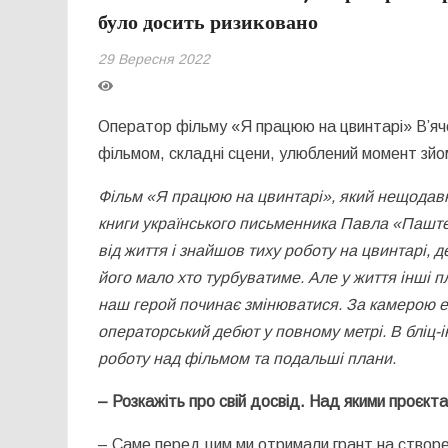
було досить ризиковано
29 Вересня 2022
Оператор фільму «Я працюю на цвинтарі» В’яч
фільмом, складні сцени, улюблений момент зйо
Фільм «Я працюю на цвинтарі», який нещодавн
книги українського письменника Павла «Паштета
від життя і знайшов тиху роботу на цвинтарі, 
його мало хто турбуватиме. Але у життя інші пл
наш герой починає змінюватися.
За камерою е
операторський дебют у повному метрі. В бліц-і
роботу над фільмом та подальші плани.
– Розкажіть про свій досвід. Над якими проєк
– Саме перед цим ми отримали грант на створ