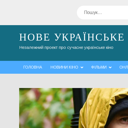
Перейти
Пошук
до
вмісту
НОВЕ УКРАЇНСЬКЕ
Незалежний проект про сучасне українське кіно
ГОЛОВНА
НОВИНИ КІНО
ФІЛЬМИ
ОНЛ