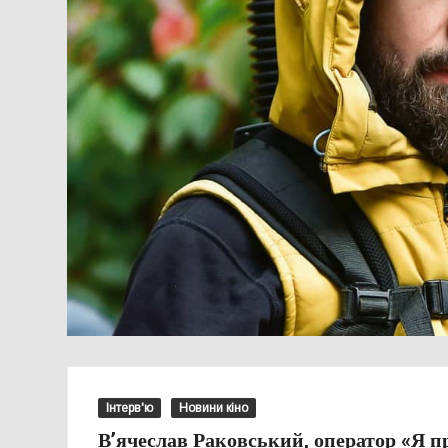
Інтерв'ю
Новини кіно
В’ячеслав Раковський, оператор «Я 