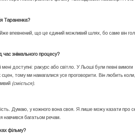
ія Тараненка?
йже впевнений, що це єдиний можливий шлях, бо саме він го
ід час знімального процесу?
і мені доступні: ракурс або світло. У Льоші були певні вимоги
х сцен, тому ми намагалися усе проговорити. Він любить коли
ливий
(сміється).
ість. Думаю, у кожного вона своя. Я лише можу казати про с
 я навчився багатьом речам.
мках фільму?