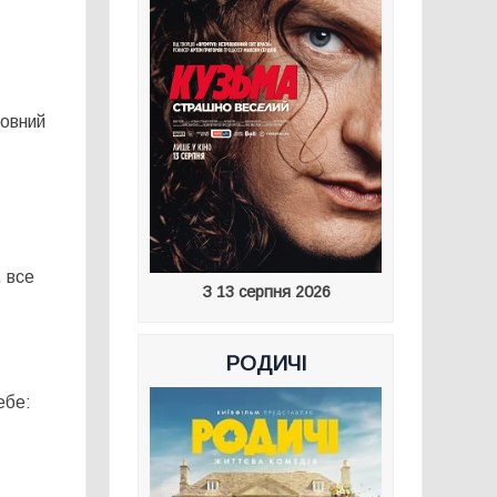
ловний
, все
З 13 серпня 2026
РОДИЧІ
ебе: