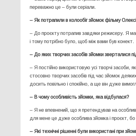
переважно це – були серіали.
– Як потрапили в колообіг зйомок фільму Олекс
– До проєкту потрапив завдяки режисеру. Я ма
і тому потрібно було, щоб між вами був конект.
– До яких творчих засобів зйомки зверталися п
– Я постійно використовую усі творчі засоби, як
стосовно творчих засобів під час зйомок деяки
досить повільно і спокійно, а ще він дуже вимог
– В чому особливість зйомки, яка відбулася?
– Я не впевнений, що я претендував на особлив
для мене це дуже особлива зйомка і проєкт, бо
– Які технічні рішенні були використані при зйо