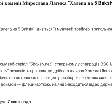
ї комедії Мирослава Латика “Халепа на 5 Baksi
епа на 5 Baksiv”, дивіться її музичний трейлер із запальн
му веб-серіалі “5baksiv.net”, створеному у співпраці з BBC 
siv” розповість про пригоди дрібного шахрая Хом’яка і його 
ивстві і потрапляють в епіцентр розборок невідомих силовик
м доказом — флеш-карткою, на якій знаходиться відео держ
буде
7 листопада
.