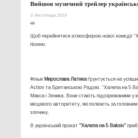
Вийшов музичний трейлер українсько
5 Листопада 2019
Щоб перейнятися атмосферою нової комедії “Хал
піснею.
Фільм
Мирослава Латика
ґрунтується на успішно
Action та Британською Радою. “Халепа на 5 Bak
Макса і Зеника. Вони стають підозрюваними у вб
місцевого авторитету, які полюють за головни
злочину.
В український прокат
“Халепа на 5 Baksiv”
при