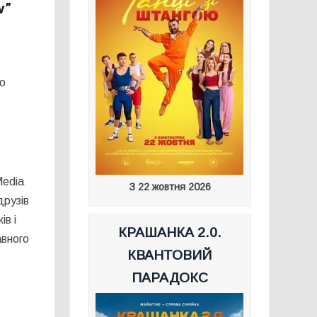
v”
ою
Media
З 22 жовтня 2026
друзів
ів і
КРАШАНКА 2.0.
авного
КВАНТОВИЙ
ПАРАДОКС