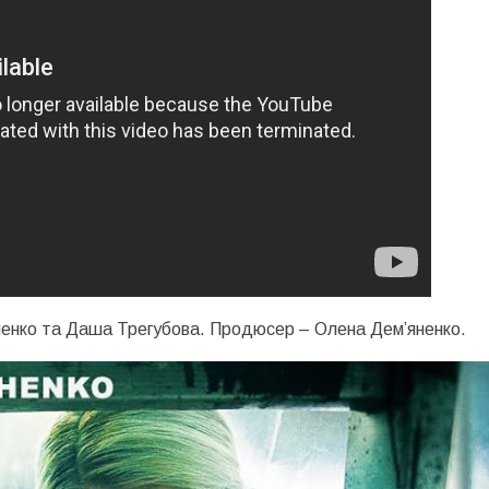
ушенко та Даша Трегубова. Продюсер – Олена Дем’яненко.