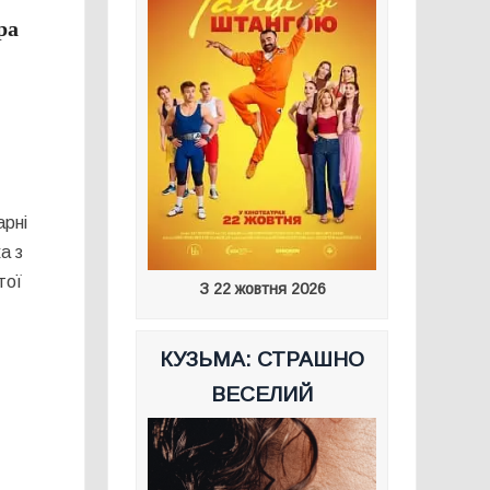
ра
арні
а з
тої
З 22 жовтня 2026
КУЗЬМА: СТРАШНО
ВЕСЕЛИЙ