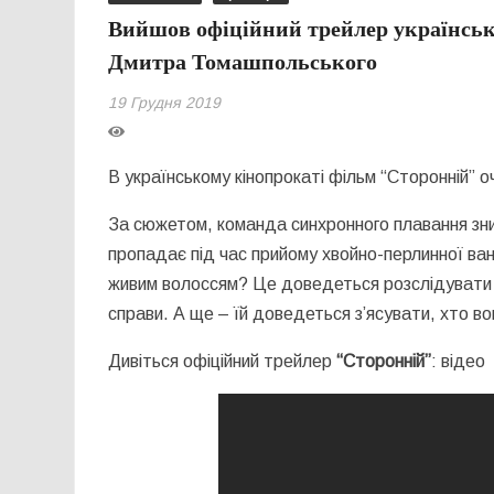
Вийшов офіційний трейлер українськ
Дмитра Томашпольського
19 Грудня 2019
В українському кінопрокаті фільм “Сторонній” оч
За сюжетом, команда синхронного плавання зник
пропадає під час прийому хвойно-перлинної ванн
живим волоссям? Це доведеться розслідувати ін
справи. А ще – їй доведеться з’ясувати, хто во
Дивіться офіційний трейлер
“Сторонній”
: відео