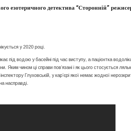
ого езотеричного детектива “Сторонній” режисе
ікується у 2020 році.
ає під водою у басейні під час виступу, а пацієнтка водолік
и. Яким чином ці справи пов’язані і як цього стосується ляльк
спектору Глуховській, у кар’єрі якої немає жодної нерозкри
на насправді.