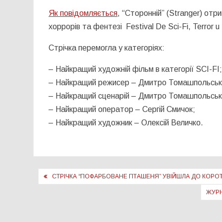
Як повідомляється
, “Сторонній” (Stranger) от
хоррорів та фентезі Festival De Sci-Fi, Terror u
Стрічка перемогла у категоріях:
– Найкращий художній фільм в категорії SCI-FI
– Найкращий режисер – Дмитро Томашпольськ
– Найкращий сценарій – Дмитро Томашпольськ
– Найкращий оператор – Сергій Смичок;
– Найкращий художник – Олексій Величко.
Навігація
СТРІЧКА “ПОФАРБОВАНЕ ПТАШЕНЯ” УВІЙШЛА ДО КОРОТ
записів
ЖУРН