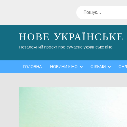
Перейти
Пошук
до
вмісту
НОВЕ УКРАЇНСЬКЕ
Незалежний проект про сучасне українське кіно
ГОЛОВНА
НОВИНИ КІНО
ФІЛЬМИ
ОНЛ