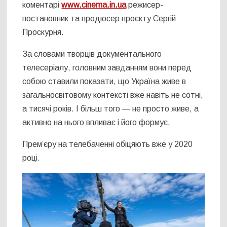
коментарі
www.cinema.in.ua
режисер-
постановник та продюсер проєкту Сергій
Проскурня.
За словами творців документального
телесеріалу, головним завданням вони перед
собою ставили показати, що Україна живе в
загальносвітовому контексті вже навіть не сотні,
а тисячі років. І більш того — не просто живе, а
активно на нього впливає і його формує.
Прем’єру на телебаченні обіцяють вже у 2020
році.