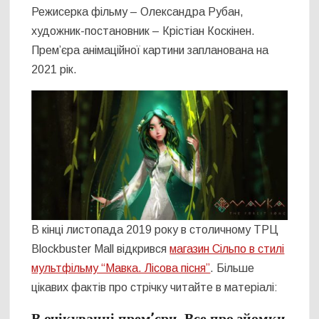
Режисерка фільму – Олександра Рубан,
художник-постановник – Крістіан Коскінен.
Прем’єра анімаційної картини запланована на
2021 рік.
В кінці листопада 2019 року в столичному ТРЦ
Blockbuster Mall відкрився
магазин Сільпо в стилі
мультфільму “Мавка. Лісова пісня”
. Більше
цікавих фактів про стрічку читайте в матеріалі:
В очікуванні прем’єри. Все про зйомки