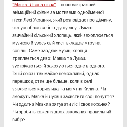
“Мавка. Лісова пісня”
– повнометражний
анімаційний фільм за мотивами однойменної
п’єси Лесі Українки, який розповідає про дівчину,
яка уособлює собою душу лісу. Лукаш—
звичайний сільський хлопець, який захоплюється
музикою й увесь свій хист вкладає у гру на
сопілці. Саме завдяки музиці хлопця
трапляється диво: Мавка та Лукаш
зустрічаються й закохуються одне в одного.
Їхній союз і так майже неможливий, однак
перешкод стає ще більше, коли в селі
з’являється корислива та могутня Килина. Чи
зможуть Мавка й Лукаш захистити свої почуття?
Чи здатна Мавка врятувати ліс і своє кохання?
Чи зробить кожен із двох закоханих правильний
вибір?