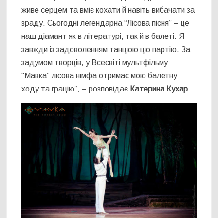
живе серцем та вміє кохати й навіть вибачати за
зраду. Сьогодні легендарна “Лісова пісня” – це
наш діамант як в літературі, так й в балеті. Я
завжди із задоволенням танцюю цю партію. За
задумом творців, у Всесвіті мультфільму
“Мавка” лісова німфа отримає мою балетну
ходу та грацію”, – розповідає
Катерина Кухар
.