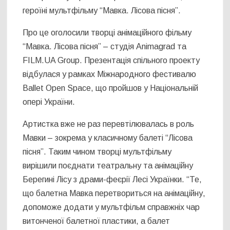
героїні мультфільму “Мавка. Лісова пісня”.
Про це оголосили творці анімаційного фільму
“Мавка. Лісова пісня” – студія Animagrad та
FILM.UA Group. Презентація спільного проекту
відбулася у рамках Міжнародного фестивалю
Ballet Open Space, що пройшов у Національній
опері України.
Артистка вже не раз перевтілювалась в роль
Мавки – зокрема у класичному балеті “Лісова
пісня”. Таким чином творці мультфільму
вирішили поєднати театральну та анімаційну
Берегині Лісу з драми-феєрії Лесі Українки. “Те,
що балетна Мавка перетвориться на анімаційну,
допоможе додати у мультфільм справжніх чар
витонченої балетної пластики, а балет