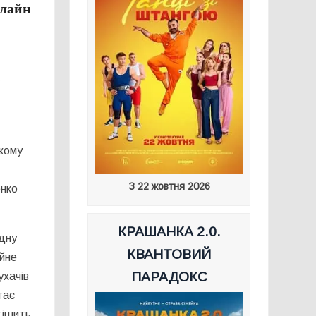
нлайн
у
ькому
З 22 жовтня 2026
енко
КРАШАНКА 2.0.
одну
КВАНТОВИЙ
ійне
ПАРАДОКС
ухачів
тає
тішить