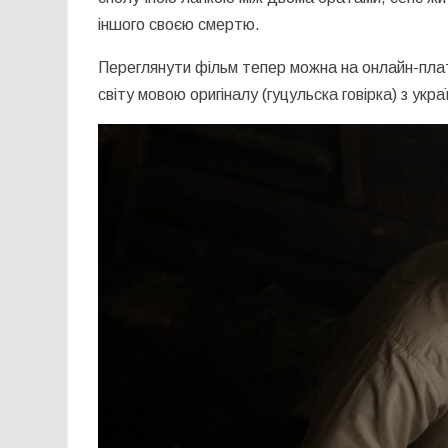
іншого своєю смертю.
Переглянути фільм тепер можна на онлайн-платф
світу мовою оригіналу (гуцульска говірка) з укр