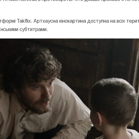
ормі Takflix. Артхаусна кінокартина доступна на всіх тери
аїнськими субтитрами.