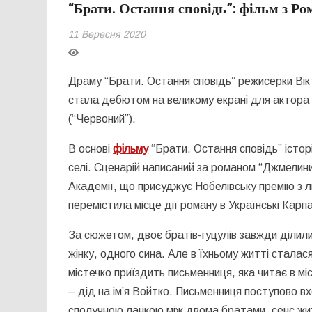
“Брати. Остання сповідь”: фільм з 
11 Вересня 2020
Драму “Брати. Остання сповідь” режисерки Вікт
стала дебютом на великому екрані для актора
(“Червоний”).
В основі
фільму
“Брати. Остання сповідь” історі
селі. Сценарій написаний за романом “Джмелин
Академії, що присуджує Нобелівську премію з 
перемістила місце дії роману в Українські Карп
За сюжетом, двоє братів-гуцулів завжди ділили
жінку, одного сина. Але в їхньому житті сталася 
містечко приїздить письменниця, яка читає в м
– дід на ім’я Войтко. Письменниця поступово в
сполучною ланкою між двома братами, сенс жит