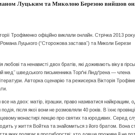
Романом Луцьким та Миколою Березою вийшов о
орії Трофіменко офіційно виклали онлайн. Стрічка 2013 рок
 Романа Луцького (“Сторожова застава”) та Миколи Берези
я любові та ненависті двох братів, які доживають віку в гірс
ий мед” шведського письменника Торґні Ліндґрена — члена
літератури. Авторка сценарію та режисерка Вікторія Трофім
ати.
 все на двох: матір, іграшки, право називатися найкращим, 
подія, після якої вони не розмовляли 40 років. В їхнє провінц
ісцевому монастирі лекцію про святих та юродивих. Серед сл
ходить у життя Войтка та знайомиться з його братом. Вона с
тя яких полягає в протиборстві: хто довше проживе й не по