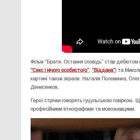
Фільм “Брати. Остання сповідь” став дебютом 
“Секс і нічого особистого”
,
“Віддана”
) та Микол
картині також зіграли: Наталія Половинка, Ол
Денисенков.
Герої стрічки говорять гуцульською говіркою.
професійними етнографами та мовознавцями.