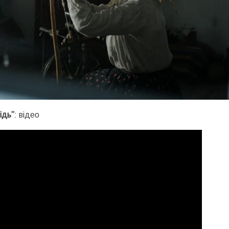
ідь”
: відео