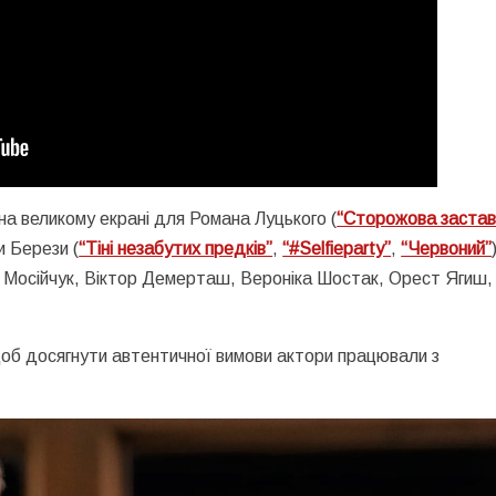
на великому екрані для Романа Луцького (
“Сторожова застав
и Берези (
“Тіні незабутих предків”
,
“#Selfieparty”
,
“Червоний”
ег Мосійчук, Віктор Демерташ, Вероніка Шостак, Орест Ягиш,
 Щоб досягнути автентичної вимови актори працювали з