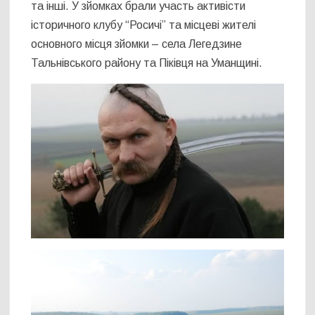
та інші. У зйомках брали участь активісти
історичного клубу “Росичі” та місцеві жителі
основного місця зйомки – села Легедзине
Тальнівського району та Піківця на Уманщині.