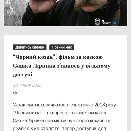
Дивитись онлайн
Новини кіно
“Чорний козак”: фільм за казкою
Сашка Лірника з’явився у вільному
доступі
18 Липня 2020
Українська історична фентезі-стрічка 2018 року
“Чорний козак”, створена за сюжетом казки
Сашка Лірника про містичну історію кохання в
реаліях XVII століття, тепер доступна для