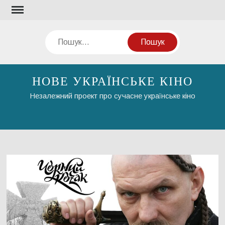
Перейти
до
вмісту
Пошук
НОВЕ УКРАЇНСЬКЕ КІНО
Незалежний проект про сучасне українське кіно