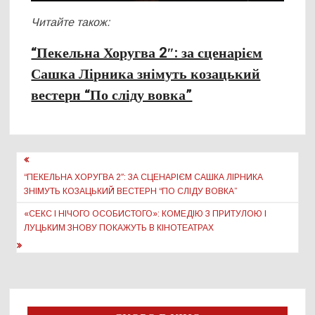
Читайте також:
“Пекельна Хоругва 2″: за сценарієм
Сашка Лірника знімуть козацький
вестерн “По сліду вовка”
Навігація
записів
“ПЕКЕЛЬНА ХОРУГВА 2″: ЗА СЦЕНАРІЄМ САШКА ЛІРНИКА
ЗНІМУТЬ КОЗАЦЬКИЙ ВЕСТЕРН “ПО СЛІДУ ВОВКА”
«СЕКС І НІЧОГО ОСОБИСТОГО»: КОМЕДІЮ З ПРИТУЛОЮ І
ЛУЦЬКИМ ЗНОВУ ПОКАЖУТЬ В КІНОТЕАТРАХ