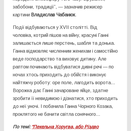
забобони, традиції”, — зазначив режисер
картини
Владислав Чабанюк
.
Події відбуваються у ХVII столітті. Від
чоловіка, котрий пішов на війну, красуні Ганні
залишається лише перстень, шабля та донька.
Ганна відмовляє численним женихам і самостійно
веде господарство та виховує дитину. Але
раптом починають відбуватися дивні речі — по
ночах хтось приходить до обійстя і виконує
найтяжчу роботу: оре поле, лагодить ворота…
Ворожка дає Ганні зачароване яйце, здатне
зробити її невидимою і дізнатися, хто приходить
до неї уночі. І побачила Ганна Чорного Козака,
проклятого не бачити світла сонячного…
По темі:
“Пекельна Хоругва, або Різдво