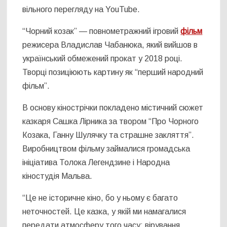
вільного перегляду на YouTube.
“Чорний козак” — повнометражний ігровий
фільм
режисера Владислав Чабанюка, який вийшов в
український обмежений прокат у 2018 році.
Творці позиціюють картину як “перший народний
фільм”.
В основу кінострічки покладено містичний сюжет
казкаря Сашка Лірника за твором “Про Чорного
Козака, Ганну Шулячку та страшне закляття”.
Виробництвом фільму займалися громадська
ініціатива Толока Легендзине і Народна
кіностудія Мальва.
“Це не історичне кіно, бо у ньому є багато
неточностей. Це казка, у якій ми намагалися
передати атмосферу того часу: вірування,