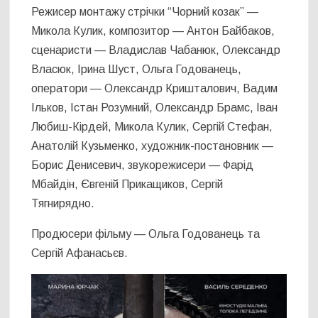
Режисер монтажу стрічки “Чорний козак” —
Микола Кулик, композитор — Антон Байбаков,
сценаристи — Владислав Чабанюк, Олександр
Власюк, Ірина Шуст, Ольга Годованець,
оператори — Олександр Кришталович, Вадим
Ільков, Істан Розумний, Олександр Брамс, Іван
Любиш-Кірдей, Микола Кулик, Сергій Стефан,
Анатолій Кузьменко, художник-постановник —
Борис Денисевич, звукорежисери — Фарід
Мбайдін, Євгеній Прикащиков, Сергій
Тягнирядно.
Продюсери фільму — Ольга Годованець та
Сергій Афанасьєв.