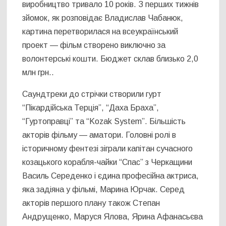
виробництво тривало 10 років. З перших тижнів
зйомок, як розповідає Владислав Чабанюк,
картина перетворилася на всеукраїнський
проект — фільм створено виключно за
волонтерські кошти. Бюджет склав близько 2,0
млн грн..
Саундтреки до стрічки створили гурт
“Пікардійська Терція”, “Даха Браха”,
“Гуртоправці” та “Kozak System”. Більшість
акторів фільму — аматори. Головні ролі в
історичному фентезі зіграли капітан сучасного
козацького корабля-чайки “Спас” з Черкащини
Василь Середенко і єдина професійна актриса,
яка задіяна у фільмі, Марина Юрчак. Серед
акторів першого плану також Степан
Андрущенко, Маруся Ялова, Ярина Афанасьєва