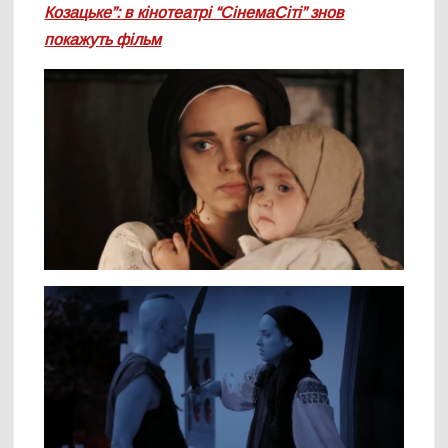
Козацьке”: в кінотеатрі “СінемаСіті” знов
покажуть фільм