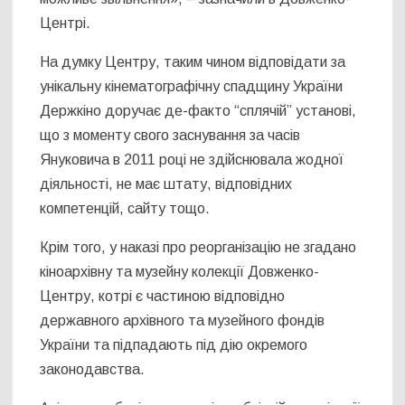
Центрі.
На думку Центру, таким чином відповідати за
унікальну кінематографічну спадщину України
Держкіно доручає де-факто “сплячій” установі,
що з моменту свого заснування за часів
Януковича в 2011 році не здійснювала жодної
діяльності, не має штату, відповідних
компетенцій, сайту тощо.
Крім того, у наказі про реорганізацію не згадано
кіноархівну та музейну колекції Довженко-
Центру, котрі є частиною відповідно
державного архівного та музейного фондів
України та підпадають під дію окремого
законодавства.