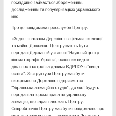
послідовно займається збереженням,
дослідженням та популяризацією українського
кіно.
Про це повідомила пресслужба Центру.
«Згідно з наказом Держкіно всі фільми з колекції
та майно Довженко-Центру мають бути
передані Державній установі “Науковий центр
кінематографії України”, основним видом
діяльності котрої за даними ЄДРПОУ є “вища
освіта”. Зі структури Центру має бути
виокремлено Державне підприємство
“Українська анімаційна студія”, до якої будуть
передані авторські права на українську
анімацію, що зараз належать Центру.
Співробітників Центру має бути повідомлено про
можливе звільнення», – зазначили в Довженко-