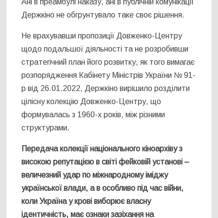
Ані в преамбулі наказу, ані в публічній комунікації
Держкіно не обгрунтувало таке своє рішення.
Не врахувавши пропозиції Довженко-Центру
щодо подальшої діяльності та не розробивши
стратегічний план його розвитку, як того вимагає
розпорядження Кабінету Міністрів України № 91-
р від 26.01.2022, Держкіно вирішило розділити
цілісну колекцію Довженко-Центру, що
формувалась з 1960-х років, між різними
структурами.
Передача колекції національного кіноархіву з
високою репутацією в світі фейковій установі –
величезний удар по міжнародному іміджу
української влади, а в особливо під час війни,
коли Україна у крові виборює власну
ідентичність, має ознаки зазіхання на