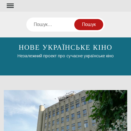
Перейти
до
вмісту
Пошук
НОВЕ УКРАЇНСЬКЕ КІНО
Незалежний проект про сучасне українське кіно