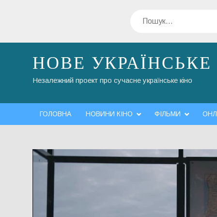
Перейти
Пошук
до
вмісту
НОВЕ УКРАЇНСЬКЕ
Незалежний проект про сучасне українське кіно
ГОЛОВНА
НОВИНИ КІНО
ФІЛЬМИ
ОНЛ