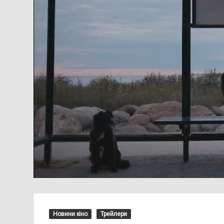
Новини кіно
Трейлери