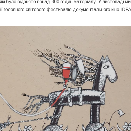
які було відзнято понад 300 годин матеріалу. У листопаді м
ції головного світового фестивалю документального кіно IDFA