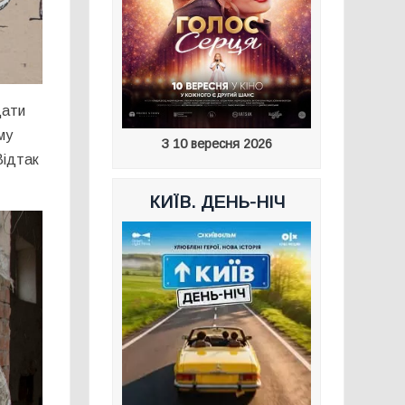
дати
му
З 10 вересня 2026
Відтак
КИЇВ. ДЕНЬ-НІЧ