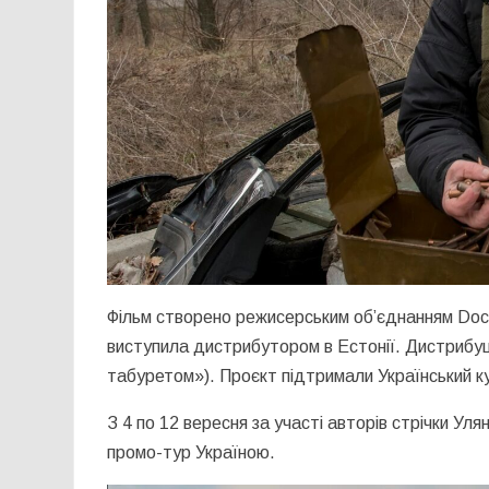
Фільм створено режисерським об’єднанням Docuto
виступила дистрибутором в Естонії. Дистрибуц
табуретом»). Проєкт підтримали Український ку
З 4 по 12 вересня за участі авторів стрічки У
промо-тур Україною.