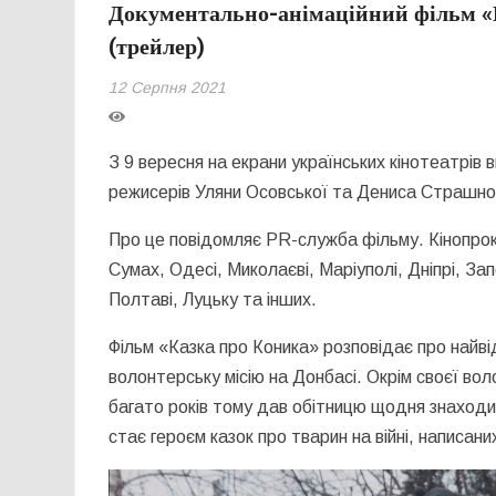
Документально-анімаційний фільм «К
(трейлер)
12 Серпня 2021
З 9 вересня на екрани українських кінотеатрів
режисерів Уляни Осовської та Дениса Страшног
Про це повідомляє PR-служба фільму. Кінопрока
Сумах, Одесі, Миколаєві, Маріуполі, Дніпрі, Зап
Полтаві, Луцьку та інших.
Фільм «Казка про Коника» розповідає про найві
волонтерську місію на Донбасі. Окрім своєї вол
багато років тому дав обітницю щодня знаходи
стає героєм казок про тварин на війні, написан