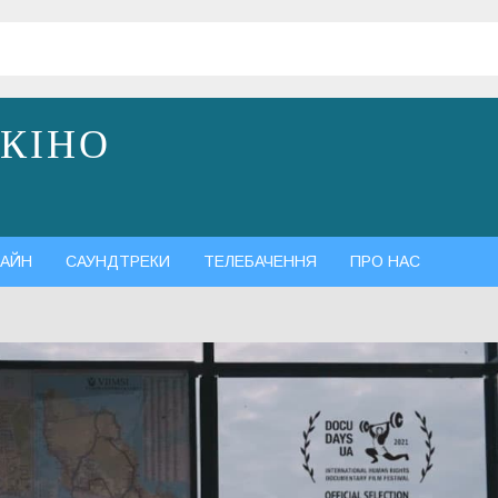
 КІНО
АЙН
САУНДТРЕКИ
ТЕЛЕБАЧЕННЯ
ПРО НАС