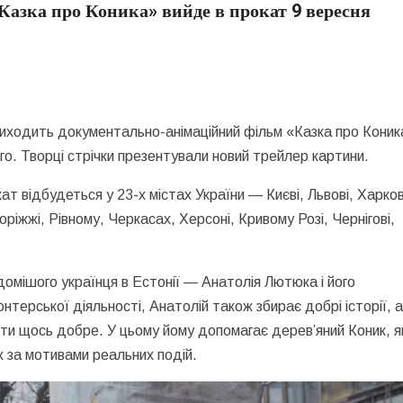
азка про Коника» вийде в прокат 9 вересня
 виходить документально-анімаційний фільм «Казка про Коник
о. Творці стрічки презентували новий трейлер картини.
т відбудеться у 23-х містах України — Києві, Львові, Харков
оріжжі, Рівному, Черкасах, Херсоні, Кривому Розі, Чернігові,
домішого українця в Естонії — Анатолія Лютюка і його
онтерської діяльності, Анатолій також збирає добрі історії,
ти щось добре. У цьому йому допомагає дерев’яний Коник, я
их за мотивами реальних подій.