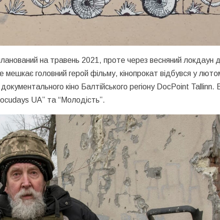
апланований на травень 2021, проте через весняний локдаун 
де мешкає головний герой фільму, кінопрокат відбувся у люто
документального кіно Балтійського регіону DocPoint Tallinn. 
Docudays UA” та “Mолодість”.