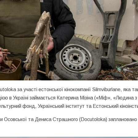
loka за участі естонської кінокомпанії Silmviburlane, яка т
ією в Україні займається Катерина Мізіна («Міф», «Людина з
льтурний фонд, Український інститут та Естонський кіноінст
ляни Осовської та Дениса Страшного (Docutoloka) заплановано