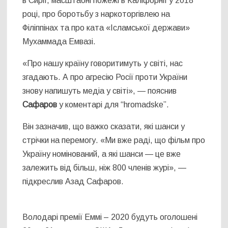
в Сирії, масштабні пожежі в Каліфорнії у 2018
році, про боротьбу з наркоторгівлею на
Філіппінах та про ката «Ісламської держави»
Мухаммада Емвазі.
«Про нашу країну говоритимуть у світі, нас
згадають. А про агресію Росії проти України
знову напишуть медіа у світі», — пояснив
Сафаров
у коментарі для “hromadske”.
Він зазначив, що важко сказати, які шанси у
стрічки на перемогу. «Ми вже раді, що фільм про
Україну номінований, а які шанси — це вже
залежить від більш, ніж 800 членів журі», —
підкреслив Азад Сафаров.
Володарі премії Еммі – 2020 будуть оголошені