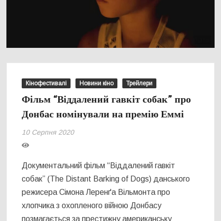
Кінофестивалі
Новини кіно
Трейлери
Фільм “Віддалений гавкіт собак” про
Донбас номінували на премію Еммі
10 Серпня 2020
Документальний фільм “Віддалений гавкіт
собак” (The Distant Barking of Dogs) данського
режисера Сімона Леренґа Вільмонта про
хлопчика з охопленого війною Донбасу
позмагається за престижну американську