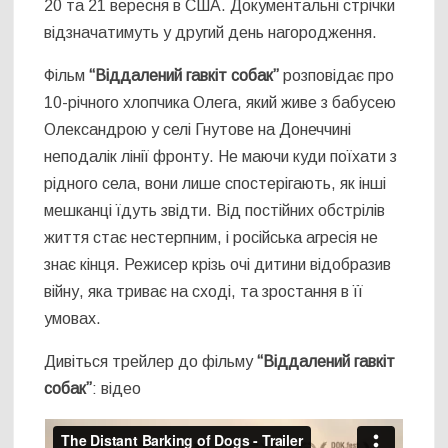
20 та 21 вересня в США. Документальні стрічки
відзначатимуть у другий день нагородження.
Фільм
“Віддалений гавкіт собак”
розповідає про
10-річного хлопчика Олега, який живе з бабусею
Олександрою у селі Гнутове на Донеччині
неподалік лінії фронту. Не маючи куди поїхати з
рідного села, вони лише спостерігають, як інші
мешканці їдуть звідти. Від постійних обстрілів
життя стає нестерпним, і російська агресія не
знає кінця. Режисер крізь очі дитини відобразив
війну, яка триває на сході, та зростання в її
умовах.
Дивіться трейлер до фільму
“Віддалений гавкіт
собак”
: відео