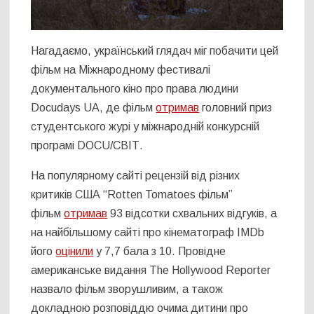
Нагадаємо, український глядач міг побачити цей
фільм на
Міжнародному фестивалі
документального кіно про права людини
Docudays UA
, де фільм
отримав
головний приз
студентського журі у міжнародній конкурсній
програмі DOCU/СВІТ.
На популярному сайті рецензій від різних
критиків США “Rotten Tomatoes фільм”
фільм
отримав
93 відсотки схвальних відгуків, а
на найбільшому сайті про кінематограф IMDb
його
оцінили
у 7,7 бала з 10. Провідне
американське видання The Hollywood Reporter
назвало фільм зворушливим, а також
докладною розповіддю очима дитини про