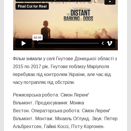
Фільм знімали у селі Гнутове Донецької області з
2015 по 2017 рік. Гнутове поблизу Маріуполя
перебуває під контролем України, але час від
часу потрапляє під обстріли.
Режисерська робота: Сімон Леренґ
Вільмонт. Продюсування: Моніка
Вестон. Операторська робота: Сімон Леренґ
Вільмонт. Монтаж: Міхаель Оґлунд. Звук: Петер
Альбрехтсен, Гайккі Коссі, П’єту Коргонен.