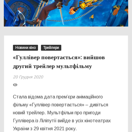
Новини кіно
Трейлери
«Гуллівер повертається»: вийшов
другий трейлер мультфільму
20 Грудня 2020
Стала відома дата прем’єри анімаційного
фільму «Гуллівер повертається» – дивіться
новий трейлер. Мультфільм про пригоди
Гуллівера із Ліліпутії вийде в усіх кінотеатрах
України з 29 квітня 2021 року.