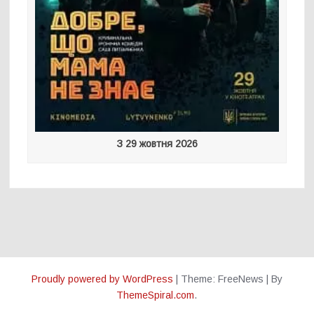
З 29 жовтня 2026
Proudly powered by WordPress
|
Theme: FreeNews
|
By
ThemeSpiral.com
.