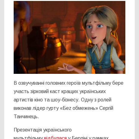
В озвучуванні головних героїв мультфільму бере
участь зірковий каст кращих українських
артистів кіно та шоу-бізнесу. Одну з ролей
виконав лідер гурту «Беz обмежень» Сергій
Танчинець.
Презентація українського
мультфільму
відбулася
у Берліні у рамках