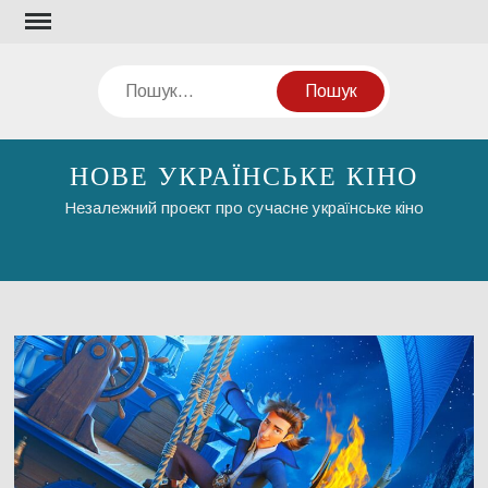
Перейти
до
вмісту
Пошук
НОВЕ УКРАЇНСЬКЕ КІНО
Незалежний проект про сучасне українське кіно