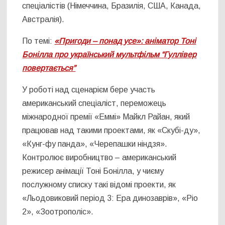
спеціалістів (Німеччина, Бразилія, США, Канада,
Австралія).
По темі:
«Пригоди – понад усе»: аніматор Тоні
Бонілла про український мультфільм “Гуллівер
повертається”
У роботі над сценарієм бере участь
американський спеціаліст, переможець
міжнародної премії «Еммі» Майкл Райан, який
працював над такими проектами, як «Скубі-ду»,
«Кунг-фу панда», «Черепашки ніндзя».
Контролює виробництво – американський
режисер анімації Тоні Бонілла, у чиєму
послужному списку такі відомі проекти, як
«Льодовиковий період 3: Ера динозаврів», «Ріо
2», «Зоотрополіс».