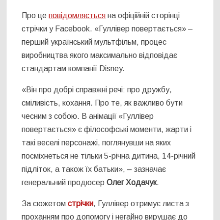
Про це
повідомляється
на офіційній сторінці
стрічки у Facebook. «Гуллівер повертається» –
перший український мультфільм, процес
виробництва якого максимально відповідає
стандартам компанії Disney.
«Він про добрі справжні речі: про дружбу,
сміливість, кохання. Про те, як важливо бути
чесним з собою. В анімації «Гуллівер
повертається» є філософські моменти, жарти і
такі веселі персонажі, поглянувши на яких
посміхнеться не тільки 5-річна дитина, 14-річний
підліток, а також їх батьки», – зазначає
генеральний продюсер
Олег Ходачук
.
За сюжетом
стрічки
, Гуллівер отримує листа з
проханням про допомогу і негайно вирушає до