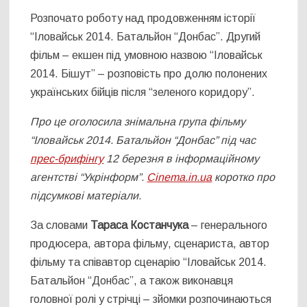
Розпочато роботу над продовженням історії
“Іловайськ 2014. Батальйон “Донбас”. Другий
фільм – екшен під умовною назвою “Іловайськ
2014. Бішут” – розповість про долю полонених
українських бійців після “зеленого коридору”.
Про це оголосила знімальна група фільму
“Іловайськ 2014. Батальйон “Донбас” під час
прес-брифінгу
12 березня в інформаційному
агентстві “Укрінформ”.
Сinema.in.ua
коротко про
підсумкові матеріали.
За словами
Тараса Костанчука
– генерального
продюсера, автора фільму, сценариста, автор
фільму та співавтор сценарію “Іловайськ 2014.
Батальйон “Донбас”, а також виконавця
головної ролі у стрічці – зйомки розпочинаються