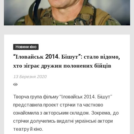
Новини кіно
“Іловайськ 2014. Бішут”: стало відомо,
хто зіграє дружин полонених бійців
13 Березня 2020
Творча група фільму “Іловайськ 2014. Бішут”
представила проект стрічки та частково
ознайомила з акторським складом. Зокрема, до
стрічки долучились видатні українські актори
театру й кіно.