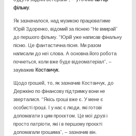
фільму
.
Як зазначалося, над музикою працюватиме
Юрій Здоренко, відомий за піснею “Не вмирай”
до першого фільму. “Юрій уже написав фінальну
пісню. Це фантастична пісня. Ми разом
написали до неї слова. А основна його робота
почнеться, коли вже буде відеоматеріал”, –
зауважив
Костанчук
.
Щодо грошей, то, як зазначив Костанчук, до
Держкіно по фінансову підтримку вони не
зверталися. “Якісь гроші вже є. У мене є
особисті гроші. І у нас є люди, які готові
допомагати з цим проєктом. Це мої друзі і
просто патріоти, які і в першому проєкті
допомагали грошима”, – зазначив він.