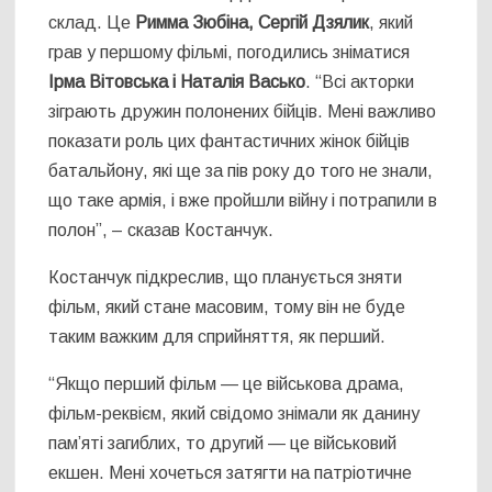
склад. Це
Римма Зюбіна, Сергій Дзялик
, який
грав у першому фільмі, погодились зніматися
Ірма Вітовська і Наталія Васько
. “Всі акторки
зіграють дружин полонених бійців. Мені важливо
показати роль цих фантастичних жінок бійців
батальйону, які ще за пів року до того не знали,
що таке армія, і вже пройшли війну і потрапили в
полон”, – сказав Костанчук.
Костанчук підкреслив, що планується зняти
фільм, який стане масовим, тому він не буде
таким важким для сприйняття, як перший.
“Якщо перший фільм — це військова драма,
фільм-реквієм, який свідомо знімали як данину
пам’яті загиблих, то другий — це військовий
екшен. Мені хочеться затягти на патріотичне