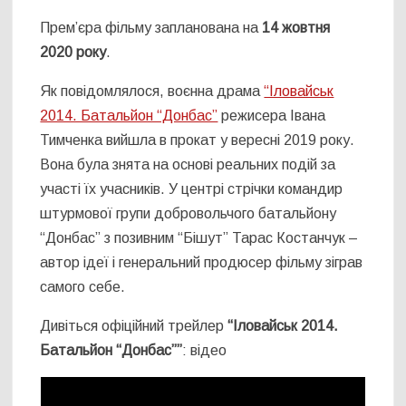
Прем’єра фільму запланована на
14 жовтня
2020 року
.
Як повідомлялося, воєнна драма
“Іловайськ
2014. Батальйон “Донбас”
режисера Івана
Тимченка вийшла в прокат у вересні 2019 року.
Вона була знята на основі реальних подій за
участі їх учасників. У центрі стрічки командир
штурмової групи добровольчого батальйону
“Донбас” з позивним “Бішут” Тарас Костанчук –
автор ідеї і генеральний продюсер фільму зіграв
самого себе.
Дивіться офіційний трейлер
“Іловайськ 2014.
Батальйон “Донбас””
: відео