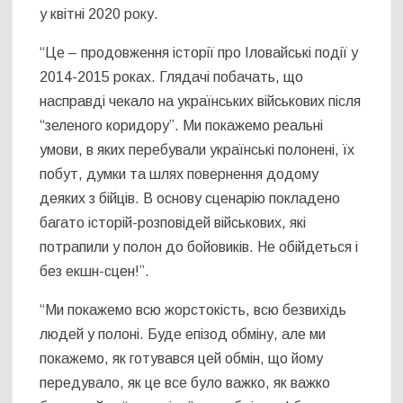
у квітні 2020 року.
“Це – продовження історії про Іловайські події у
2014-2015 роках. Глядачі побачать, що
насправді чекало на українських військових після
“зеленого коридору”. Ми покажемо реальні
умови, в яких перебували українські полонені, їх
побут, думки та шлях повернення додому
деяких з бійців. В основу сценарію покладено
багато історій-розповідей військових, які
потрапили у полон до бойовиків. Не обійдеться і
без екшн-сцен!”.
“Ми покажемо всю жорстокість, всю безвихідь
людей у полоні. Буде епізод обміну, але ми
покажемо, як готувався цей обмін, що йому
передувало, як це все було важко, як важко