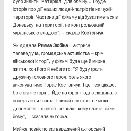
було знайти “матеріал” для обміну… І буде
історія про дії наших людей-патріотів на чужій
території. Частина дії фільму відбуватиметься в
Донецьку, на території, не контрольованій
українською владою”, – сказав
Костанчук
.
Як додала
Римма Зюбіна
– актриса,
телеведуча, громадська активістка – крім
військової історії, у фільмі буде ще й мирне
життя, хоч його й небагато. “Я буду грати
дружину головного героя, роль якого
виконуватиме Тарас Костанчук. І це теж цікаво,
бо є різні історії… Йде на фронт одна людина, а
повертається інша. І ніякий психолог не може
допомогти. І я навіть не знаю, кому важче, їй чи
йому”, – сказала акторка.
Майже повністю затверджений акторський