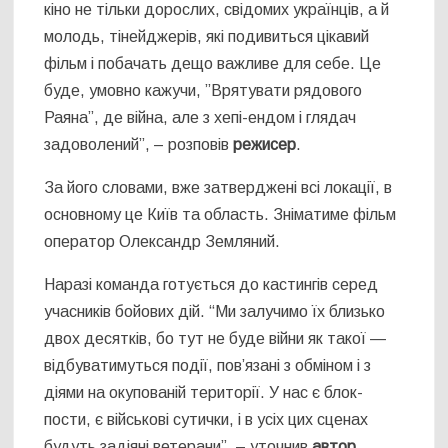
кіно не тільки дорослих, свідомих українців, а й
молодь, тінейджерів, які подивиться цікавий
фільм і побачать дещо важливе для себе. Це
буде, умовно кажучи, ”Врятувати рядового
Раяна”, де війна, але з хепі-ендом і глядач
задоволений”, – розповів
режисер
.
За його словами, вже затверджені всі локації, в
основному це Київ та область. Зніматиме фільм
оператор Олександр Земляний.
Наразі команда готується до кастингів серед
учасників бойових дій. “Ми залучимо їх близько
двох десятків, бо тут не буде війни як такої —
відбуватимуться події, пов’язані з обміном і з
діями на окупованій території. У нас є блок-
пости, є військові сутички, і в усіх цих сценах
будуть задіяні ветерани”, – уточнив
автор