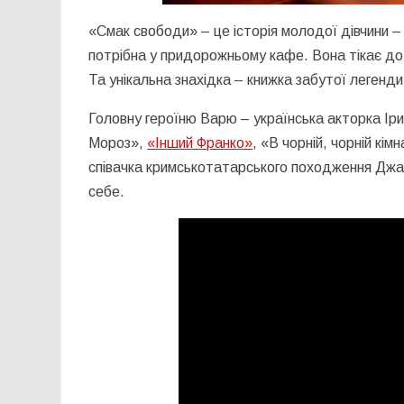
«Смак свободи» – це історія молодої дівчини – 
потрібна у придорожньому кафе. Вона тікає до
Та унікальна знахідка – книжка забутої легенди
Головну героїню Варю – українська акторка Ір
Мороз»,
«Інший Франко»
, «В чорній, чорній кі
співачка кримськотатарського походження Джа
себе.