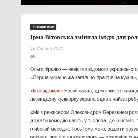
Новини кіно
Ірма Вітовська змінила імідж для ро
16 Серпня 2021
Ольга Франко — невістка відомого українського
«Перша українська загально-практична кухня»,
Як
повідомляє
Новий канал, друге життя книзі 
легендарну кулінарку зіграла одна з найзатреб
«Ми з режисером Олександром Березанем розгл
додати комедію навіть у ті слова, де її немає.
глибокий меседж. І ось Ірма може зашити розумі
розуміє, про що ця вся кухня», — розповіла с