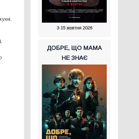
е
ухні.
З 15 жовтня 2026
д
ДОБРЕ, ЩО МАМА
НЕ ЗНАЄ
о