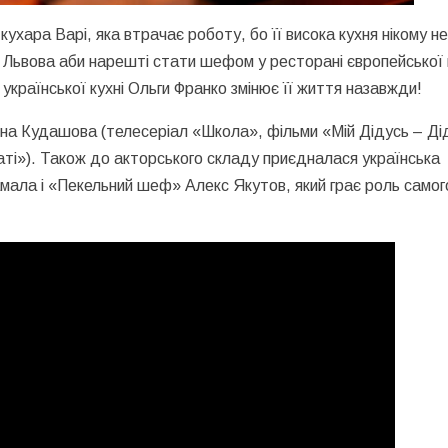
кухара Варі, яка втрачає роботу, бо її висока кухня нікому н
 Львова аби нарешті стати шефом у ресторані європейської к
 української кухні Ольги Франко змінює її життя назавжди!
ина Кудашова (телесеріал «Школа», фільми «Мій Дідусь – Ді
мнаті»). Також до акторського складу приєдналася українська
мала і «Пекельний шеф» Алекс Якутов, який грає роль самог