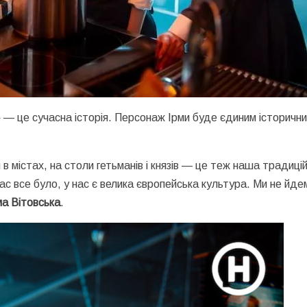
— це сучасна історія. Персонаж Ірми буде єдиним історичн
в містах, на столи гетьманів і князів — це теж наша традиці
ас все було, у нас є велика європейська культура. Ми не йде
а Вітовська
.