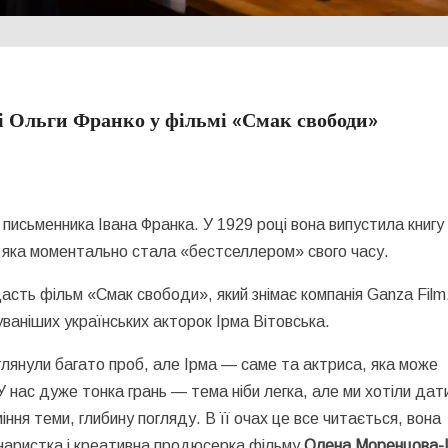
лі Ольги Франко у фільмі «Смак свободи»
 письменника Івана Франка. У 1929 році вона випустила книгу
 яка моментально стала «бестселлером» свого часу.
дасть фільм «Смак свободи», який знімає компанія Ganza Film
уваніших українських акторок Ірма Вітовська.
янули багато проб, але Ірма — саме та актриса, яка може
 У нас дуже тонка грань — тема ніби легка, але ми хотіли дат
ння теми, глибину погляду. В її очах це все читається, вона
ценаристка і креативна продюсерка фільму
Олена Моренцова-