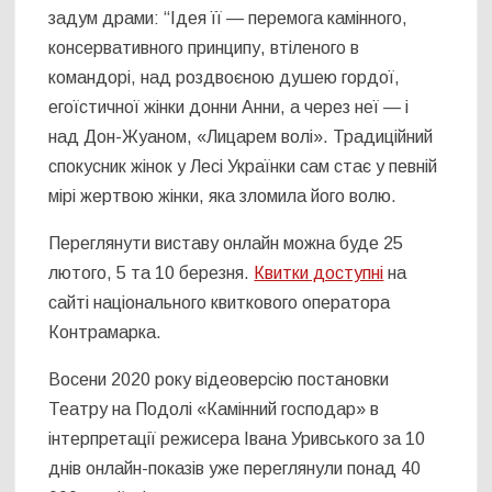
задум драми: “Ідея її — перемога камінного,
консервативного принципу, втіленого в
командорі, над роздвоєною душею гордої,
егоїстичної жінки донни Анни, а через неї — і
над Дон-Жуаном, «Лицарем волі». Традиційний
спокусник жінок у Лесі Українки сам стає у певній
мірі жертвою жінки, яка зломила його волю.
Переглянути виставу онлайн можна буде 25
лютого, 5 та 10 березня.
Квитки доступні
на
сайті національного квиткового оператора
Контрамарка.
Восени 2020 року відеоверсію постановки
Театру на Подолі «Камінний господар» в
інтерпретації режисера Івана Уривського за 10
днів онлайн-показів уже переглянули понад 40