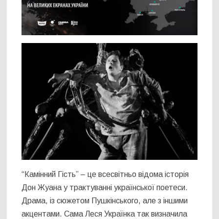
“Камінний Гість” – це всесвітньо відома історія
Дон Жуана у трактуванні української поетеси.
Драма, із сюжетом Пушкінського, але з іншими
акцентами. Сама Леся Українка так визначила