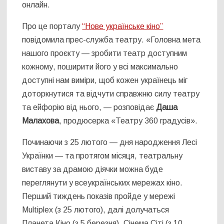
онлайн.
Про це порталу
“Нове українське кіно”
повідомила прес-служба театру. «Головна мета
нашого проєкту — зробити театр доступним
кожному, поширити його у всі максимально
доступні нам виміри, щоб кожен українець міг
доторкнутися та відчути справжню силу театру
та ейфорію від нього, — розповідає
Даша
Малахова
, продюсерка «Театру 360 градусів».
Починаючи з 25 лютого — дня народження Лесі
Українки — та протягом місяця, театральну
виставу за драмою діячки можна буде
переглянути у всеукраїнських мережах кіно.
Перший тиждень показів пройде у мережі
Multiplex (з 25 лютого), далі долучаться
Планета Кіно (з 5 березня), Сінема Сіті (з 10