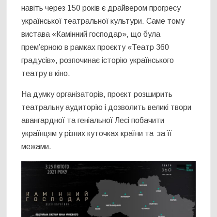
навіть через 150 років є драйвером прогресу
української театральної культури. Саме тому
вистава «Камінний господар», що була
прем’єрною в рамках проєкту «Театр 360
градусів», розпочинає історію українського
театру в кіно.
На думку організаторів, проєкт розширить
театральну аудиторію і дозволить великі твори
авангардної та геніальної Лесі побачити
українцям у різних куточках країни та за її
межами.