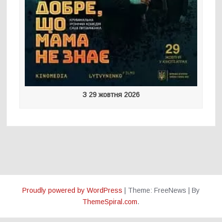
З 29 жовтня 2026
Proudly powered by WordPress
|
Theme: FreeNews
|
By
ThemeSpiral.com
.