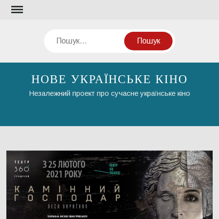
Перейти
до
вмісту
Пошук
НОВЕ УКРАЇНСЬКЕ КІНО
Незалежний проект про сучасне українське кіно