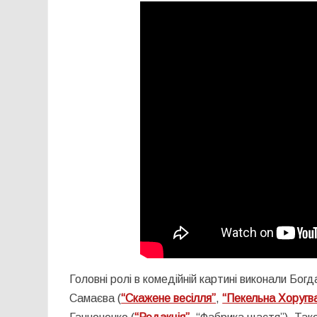
Головні ролі в комедійній картині виконали Богд
Самаєва (
“Скажене весілля”
,
“Пекельна Хоругва