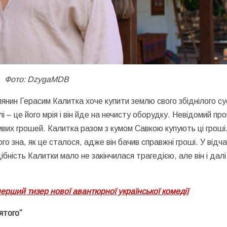
Фото: DzygaMDB
янин Герасим Калитка хоче купити землю свого збіднілого су
 – це його мрія і він йде на нечисту оборудку. Невідомий пр
вих грошей. Калитка разом з кумом Савкою купують ці гроші
го зна, як це сталося, адже він бачив справжні гроші. У відча
бність Калитки мало не закінчилася трагедією, але він і далі
ерший тизер нової авантюрної української комедії
’ятого”