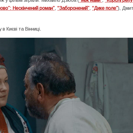
ож у фільмі зіграли: Михайло Дзюба (
“Між нами”
,
“Королі репу
ово”: Нескінчений роман”
,
“Заборонений”
,
“Дике поле”
), Дми
в Києві та Вінниці.