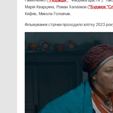
Ганноченко (
“Редакція”
, “Фабрика щастя”). Так
Марія Кварцяна, Роман Халаїмов (
“Будинок “Сл
Кифяк, Микола Головчак.
Фільмування стрічки проходило влітку 2023 року 