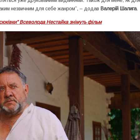
авляться уже друкованими виданнями. Також для мене, як дл
таким незвичним для себе жанром”, – додав
Валерій Шалига
.
сюківки” Всеволода Нестайка знімуть фільм