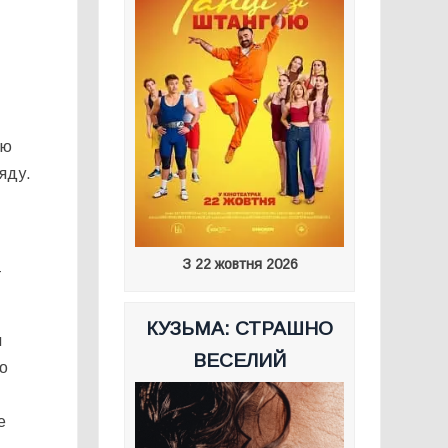
ою
ляду.
З 22 жовтня 2026
-
КУЗЬМА: СТРАШНО
я
ВЕСЕЛИЙ
ою
е