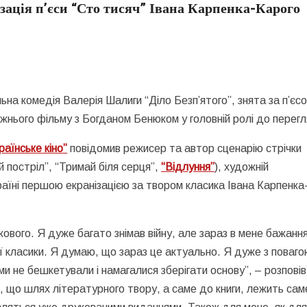
нізація п’єси “Сто тисяч” Івана Карпенка-Карого
льна комедія Валерія Шалиги “Діло Безп’ятого”, знята за п’єс
жнього фільму з Богданом Бенюком у головній ролі до перег
раїнське кіно”
повідомив режисер та автор сценарію стрічки
 постріл”, “Тримай біля серця”,
“Відлуння”
), художній
раїні першою екранізацією за твором класика Івана Карпенка
кового. Я дуже багато знімав війну, але зараз в мене бажанн
ої класики. Я думаю, що зараз це актуально. Я дуже з поваг
и не бешкетували і намагалися зберігати основу”, – розповів
, що шлях літературного твору, а саме до книги, лежить сам