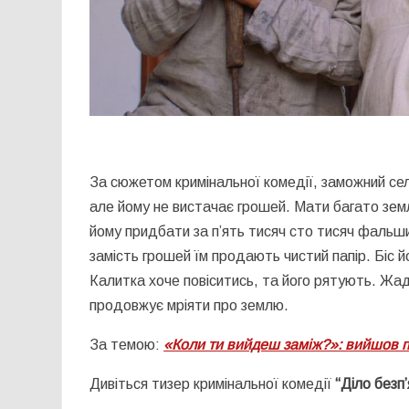
За сюжетом кримінальної комедії, заможний сел
але йому не вистачає грошей. Мати багато землі
йому придбати за п’ять тисяч сто тисяч фальши
замість грошей їм продають чистий папір. Біс йо
Калитка хоче повіситись, та його рятують. Жаді
продовжує мріяти про землю.
За темою:
«Коли ти вийдеш заміж?»: вийшов п
Дивіться тизер кримінальної комедії
“Діло безп