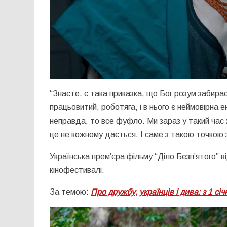
“Знаєте, є така приказка, що Бог розум забирає,
працьовитий, роботяга, і в нього є неймовірна ен
неправда, то все фуфло. Ми зараз у такий час 
це не кожному дається. І саме з такою точкою 
Українська прем’єра фільму “Діло Безп’ятого”
кінофестивалі.
За темою:
Про дружбу, українців і дива: з 1 с