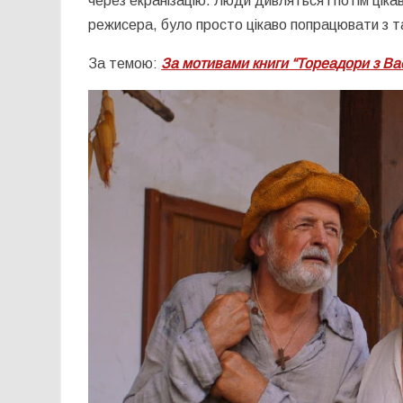
через екранізацію. Люди дивляться і потім цік
режисера, було просто цікаво попрацювати з 
За темою:
За мотивами книги “Тореадори з Ва