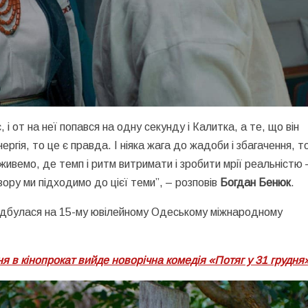
 і от на неї попався на одну секунду і Калитка, а те, що він
ергія, то це є правда. І ніяка жага до жадоби і збагачення, т
живемо, де темп і ритм витримати і зробити мрії реальністю 
зору ми підходимо до цієї теми”, – розповів
Богдан Бенюк
.
 відбулася на 15-му ювілейному Одеському міжнародному
ічня в кінопрокат вийде новорічна комедія «Потяг у 31 грудня