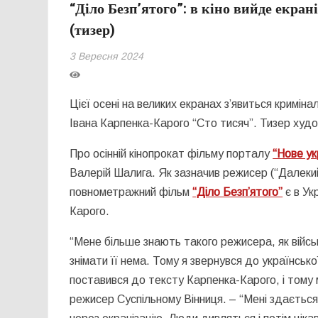
“Діло Безп’ятого”: в кіно вийде екра
(тизер)
3 Вересня 2024
Цієї осені на великих екранах з’явиться криміна
Івана Карпенка-Карого “Сто тисяч”. Тизер худо
Про осінній кінопрокат фільму порталу
“Нове ук
Валерій Шалига. Як зазначив режисер (“Далекий
повнометражний фільм
“Діло Безп’ятого”
є в Ук
Карого.
“Мене більше знають такого режисера, як війсь
знімати її нема. Тому я звернувся до українськ
поставився до тексту Карпенка-Карого, і тому м
режисер Суспільному Вінниця. – “Мені здається