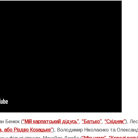
ан Бенюк (
“Мій карпатський дідусь”
,
“Батько”
,
“Східняк”
), Ле
, або Різдво Козацьке”
), Володимир Ніколаєнко та Олексан